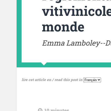
vitivinicol
monde
Emma Lamboley--D
lire cet article en / read this post in
tdl
10
minutes