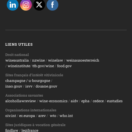
LIENS UTILES
Droit national
wineaustralia
/
nzwine
/
winelaw
/
weinausoesterreich
/
wineinstitute
/
ttb.gov/wine
/
food.gov
Sites français d’intérêt vitivinicole
champagne
/ u-bourgogne
/
inao.gouv
/
isvv
/
d
ouane.gouv
Associations savantes
alcohollawreview
/
wine-economics
/
aidv
/
epha
/
cedece
/
eustudies
Organisations internationales
oiv.int
/
ec.europa
/
arev
/
wto
/
who.int
Sites juridiques à vocation générale
findlaw
/
legifrance