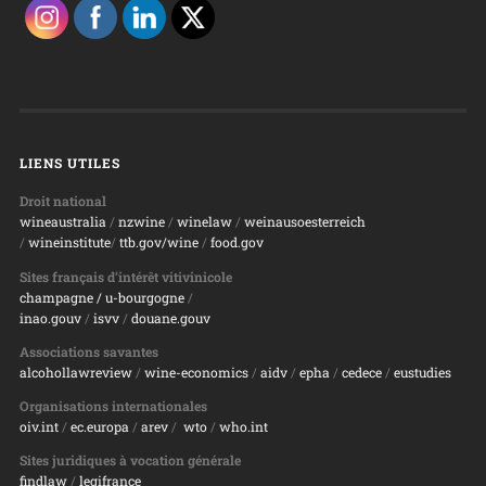
LIENS UTILES
Droit national
wineaustralia
/
nzwine
/
winelaw
/
weinausoesterreich
/
wineinstitute
/
ttb.gov/wine
/
food.gov
Sites français d’intérêt vitivinicole
champagne
/ u-bourgogne
/
inao.gouv
/
isvv
/
d
ouane.gouv
Associations savantes
alcohollawreview
/
wine-economics
/
aidv
/
epha
/
cedece
/
eustudies
Organisations internationales
oiv.int
/
ec.europa
/
arev
/
wto
/
who.int
Sites juridiques à vocation générale
findlaw
/
legifrance