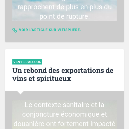
rapprochent de plus en plus du
point de rupture.
VOIR L'ARTICLE SUR VITISPHÈRE.
VENTE D'ALCOOL
Un rebond des exportations de
vins et spiritueux
Le contexte sanitaire et la
conjoncture économique et
douanière ont fortement impacté