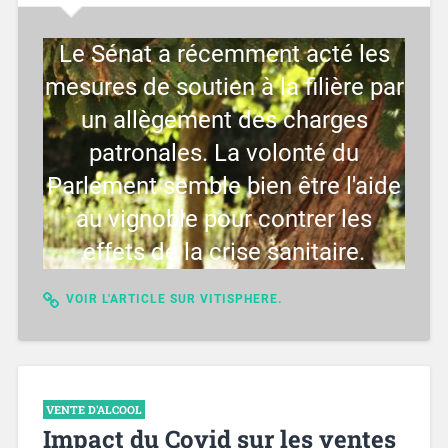
Le Sénat a récemment acté les
mesures de soutien à la filière par
un allègement des charges
patronales. La volonté du
Parlement semble bien être l'aide
au vignoble pour contrer les
effets de la crise sanitaire.
VOIR L'ARTICLE SUR VITISPHERE.
VENTE D'ALCOOL
Impact du Covid sur les ventes