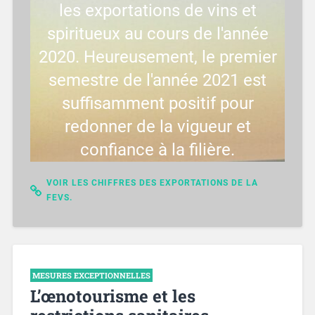
les exportations de vins et
spiritueux au cours de l'année
2020. Heureusement, le premier
semestre de l'année 2021 est
suffisamment positif pour
redonner de la vigueur et
confiance à la filière.
VOIR LES CHIFFRES DES EXPORTATIONS DE LA
FEVS.
MESURES EXCEPTIONNELLES
L’œnotourisme et les