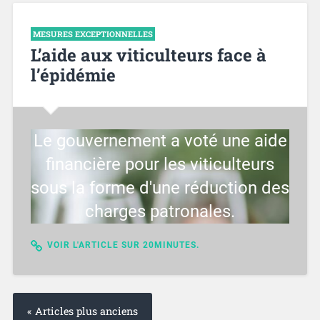
MESURES EXCEPTIONNELLES
L’aide aux viticulteurs face à
l’épidémie
Le gouvernement a voté une aide
financière pour les viticulteurs
sous la forme d'une réduction des
charges patronales.
VOIR L'ARTICLE SUR 20MINUTES.
« Articles plus anciens