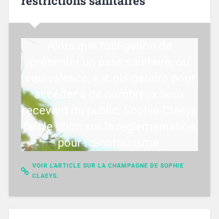
restrictions sanitaires
Alors que l'obligation de
présenter un pass sanitaire, ou
équivalence, est obligatoire pour
accéder à de nombreux lieux
recevant du public, Sophie Claeys
fait le point sur la réglementation
pour l'œnotourisme.
VOIR L'ARTICLE SUR LA CHAMPAGNE DE SOPHIE
CLAEYS.