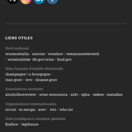
LIENS UTILES
Droit national
wineaustralia
/
nzwine
/
winelaw
/
weinausoesterreich
/
wineinstitute
/
ttb.gov/wine
/
food.gov
Sites français d’intérêt vitivinicole
champagne
/ u-bourgogne
/
inao.gouv
/
isvv
/
d
ouane.gouv
Associations savantes
alcohollawreview
/
wine-economics
/
aidv
/
epha
/
cedece
/
eustudies
Organisations internationales
oiv.int
/
ec.europa
/
arev
/
wto
/
who.int
Sites juridiques à vocation générale
findlaw
/
legifrance