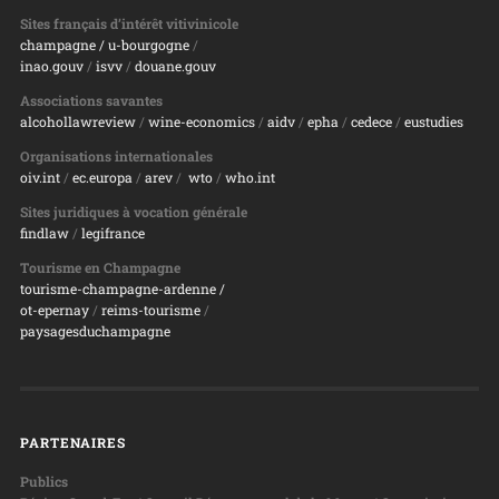
Sites français d’intérêt vitivinicole
champagne
/ u-bourgogne
/
inao.gouv
/
isvv
/
d
ouane.gouv
Associations savantes
alcohollawreview
/
wine-economics
/
aidv
/
epha
/
cedece
/
eustudies
Organisations internationales
oiv.int
/
ec.europa
/
arev
/
wto
/
who.int
Sites juridiques à vocation générale
findlaw
/
legifrance
Tourisme en Champagne
tourisme-champagne-ardenne /
ot-epernay
/
reims-tourisme
/
paysagesduchampagne
PARTENAIRES
Publics