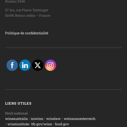
Bureau 3046
57 bis, rue Pierre Taittinger
51096 Reims cedex – France
Politique de confidentialité
LIENS UTILES
Droit national
wineaustralia
/
nzwine
/
winelaw
/
weinausoesterreich
/
wineinstitute
/
ttb.gov/wine
/
food.gov