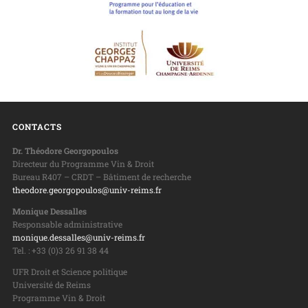
CONTACTS
Dr. Théodore Georgopoulos
Directeur du Programme Vin & Droit
Bureau R407 – CRDT – Bâtiment de recherche
theodore.georgopoulos@univ-reims.fr
Monique Dessalles
Responsable administrative
monique.dessalles@univ-reims.fr
Tel. : +33 (0)3 26 91 38 44
UFR Droit et Science politique
Université de Reims
Programme Vin & Droit