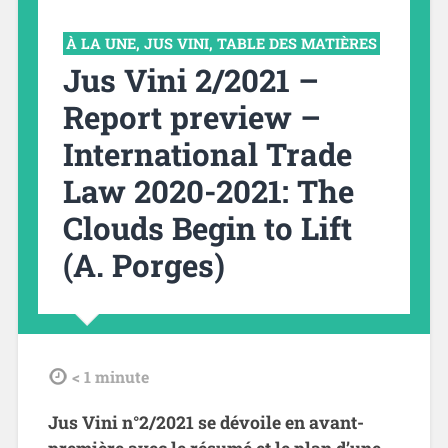
À LA UNE
,
JUS VINI
,
TABLE DES MATIÈRES
Jus Vini 2/2021 –
Report preview –
International Trade
Law 2020-2021: The
Clouds Begin to Lift
(A. Porges)
tdl
< 1
minute
Jus Vini n°2/2021 se dévoile en avant-