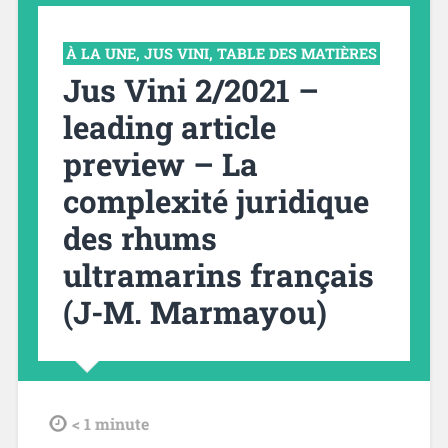
À LA UNE
,
JUS VINI
,
TABLE DES MATIÈRES
Jus Vini 2/2021 –
leading article
preview – La
complexité juridique
des rhums
ultramarins français
(J-M. Marmayou)
tdl
< 1
minute