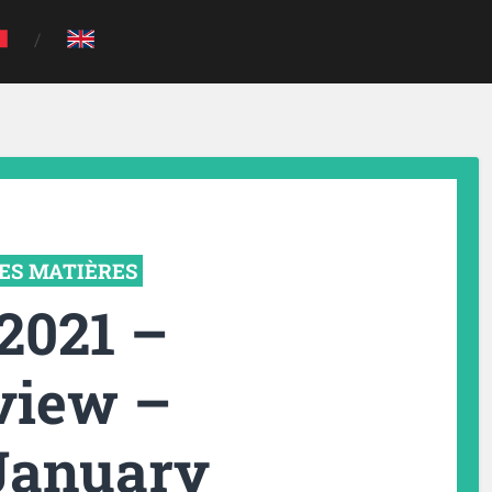
ES MATIÈRES
/2021 –
view –
 January