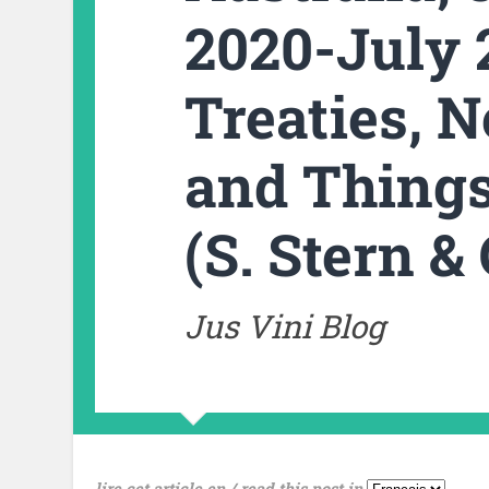
2020-July 
Treaties, 
and Things
(S. Stern &
Jus Vini Blog
lire cet article en / read this post in