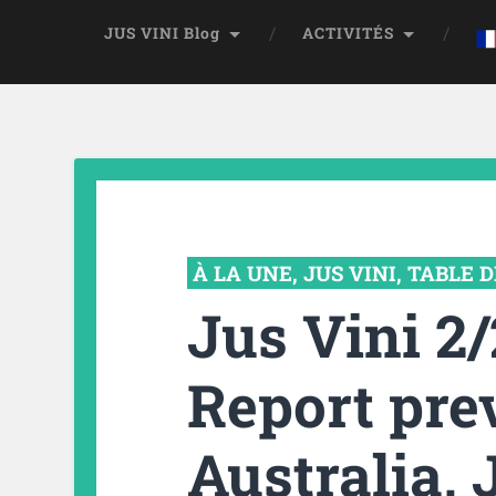
JUS VINI Blog
ACTIVITÉS
À LA UNE
,
JUS VINI
,
TABLE D
Jus Vini 2
Report pre
Australia,