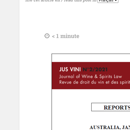
tdl
< 1
minute