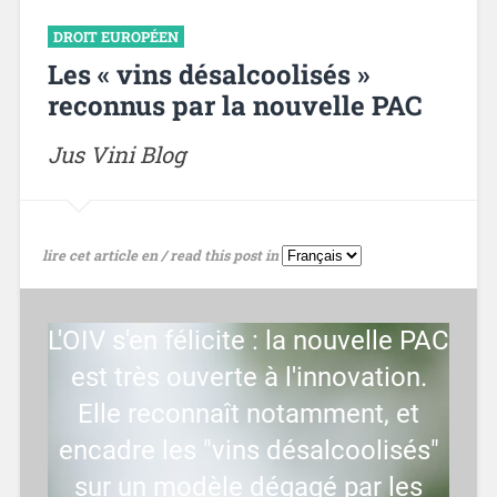
DROIT EUROPÉEN
Les « vins désalcoolisés »
reconnus par la nouvelle PAC
Jus Vini Blog
lire cet article en / read this post in
L'OIV s'en félicite : la nouvelle PAC
est très ouverte à l'innovation.
Elle reconnaît notamment, et
encadre les "vins désalcoolisés"
sur un modèle dégagé par les