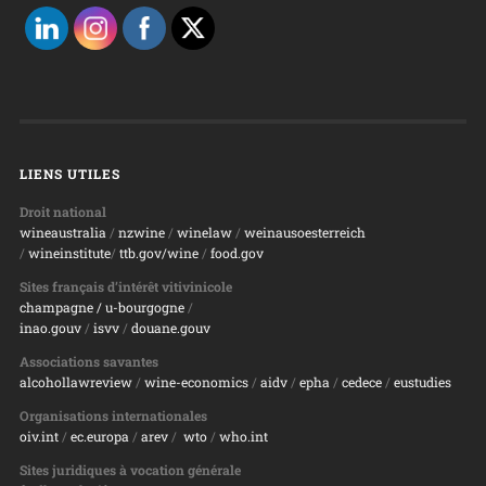
LIENS UTILES
Droit national
wineaustralia
/
nzwine
/
winelaw
/
weinausoesterreich
/
wineinstitute
/
ttb.gov/wine
/
food.gov
Sites français d’intérêt vitivinicole
champagne
/ u-bourgogne
/
inao.gouv
/
isvv
/
d
ouane.gouv
Associations savantes
alcohollawreview
/
wine-economics
/
aidv
/
epha
/
cedece
/
eustudies
Organisations internationales
oiv.int
/
ec.europa
/
arev
/
wto
/
who.int
Sites juridiques à vocation générale