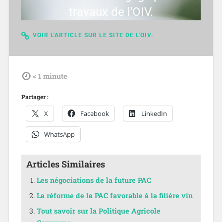
travaux de l'OIV.
VOIR L'ARTICLE SUR LE SITE DE L'OIV.
tdl
< 1
minute
Partager :
X
Facebook
LinkedIn
WhatsApp
Articles Similaires
Les négociations de la future PAC
La réforme de la PAC favorable à la filière vin
Tout savoir sur la Politique Agricole