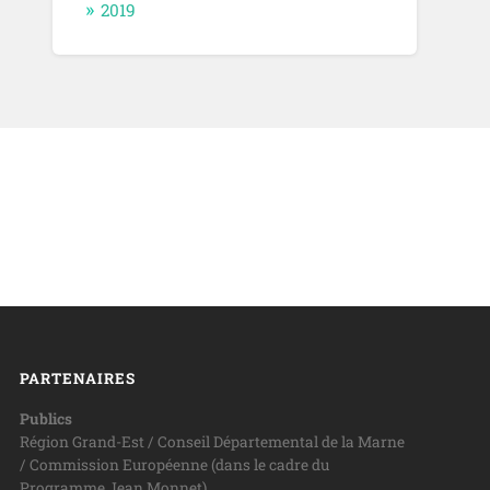
2019
PARTENAIRES
Publics
Région Grand-Est / Conseil Départemental de la Marne
/ Commission Européenne (dans le cadre du
Programme Jean Monnet)