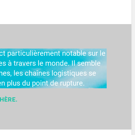
ct particulièrement notable sur le
s à travers le monde. Il semble
es, les chaînes logistiques se
n plus du point de rupture.
PHÈRE.