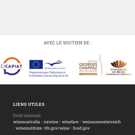
AVEC LE SOUTIEN DE :
LIENS UTILES
Droit national
wineaustralia
/
nzwine
/
winelaw
/
weinausoesterreich
/
wineinstitute
/
ttb.gov/wine
/
food.gov