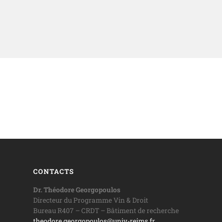
CONTACTS
Dr. Théodore Georgopoulos
Directeur du Programme Vin & Droit
Bureau R407 – CRDT – Bâtiment de recherche
theodore.georgopoulos@univ-reims.fr