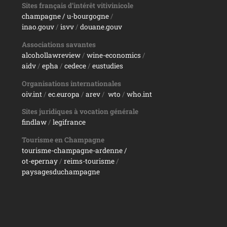
Sites français d’intérêt vitivinicole
champagne
/ u-bourgogne
/
inao.gouv
/
isvv
/
d
ouane.gouv
Associations savantes
alcohollawreview
/
wine-economics
/
aidv
/
epha
/
cedece
/
eustudies
Organisations internationales
oiv.int
/
ec.europa
/
arev
/
wto
/
who.int
Sites juridiques à vocation générale
findlaw
/
legifrance
Tourisme en Champagne
tourisme-champagne-ardenne /
ot-epernay
/
reims-tourisme
/
paysagesduchampagne