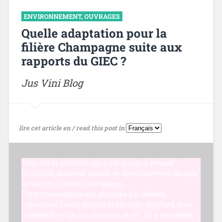
ENVIRONNEMENT
,
OUVRAGES
Quelle adaptation pour la
filière Champagne suite aux
rapports du GIEC ?
Jus Vini Blog
lire cet article en / read this post in
Telle est la question qui a été posée à Arnaud
Descôtes, directeur qualité et développement durable
au sein du Comité Champagne.
Cette interrogation est partagée par Jérémy
Cukierman, Hervé Quénol et Michelle Bouffard, plus
largement, en ce qui concerne le vin. Ils y répondent