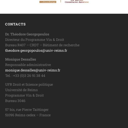
CONTACTS
Dr. Théodore Georgopoulos
Directeur du Programme Vin & Droit
Bureau R407 – CRDT – Bâtiment de recherche
theodore.georgopoulos@univ-reims.fr
Monique Dessalles
Responsable administrative
monique.dessalles@univ-reims.fr
Tel. : +33 (0)3 26 91 38 44
UFR Droit et Science politique
Université de Reims
Programme Vin & Droit
Bureau 3046
57 bis, rue Pierre Taittinger
51096 Reims cedex – France