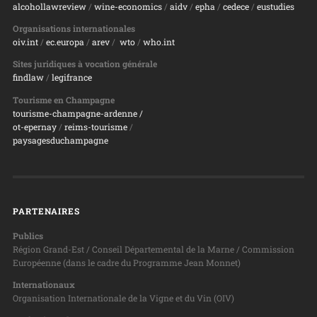
alcohollawreview
/
wine-economics
/
aidv
/
epha
/
cedece
/
eustudies
Organisations internationales
oiv.int
/
ec.europa
/
arev
/
wto
/
who.int
Sites juridiques à vocation générale
findlaw
/
legifrance
Tourisme en Champagne
tourisme-champagne-ardenne /
ot-epernay
/
reims-tourisme
/
paysagesduchampagne
PARTENAIRES
Publics
Région Grand-Est / Conseil Départemental de la Marne / Commission
Européenne (dans le cadre du Programme Jean Monnet)
Internationaux
Organisation Internationale de la Vigne et du Vin (OIV)