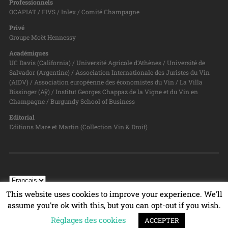
Professionnels
OCAPIAT / FIVS / Inlex / Comité Champagne
Privé
Groupe Moët Hennessy
Académiques
UC Davis (California) / Université Agricole d’Athènes / Université de
Salvador (Argentine) / Association Internationale des Juristes du Vin
(AIDV) / Association européenne des économistes du Vin / La Villa
Bissinger (Aÿ) / Institut Georges Chappaz de la Vigne et du Vin en
Champagne / Burgundy School of Business
Editorial
Editions Mare et Martin (Collection Vin & Droit)
This website uses cookies to improve your experience. We'll
assume you're ok with this, but you can opt-out if you wish.
Réglages des cookies
© 2026
PROGRAMME VIN & DROIT
TOP ↑
ACCEPTER