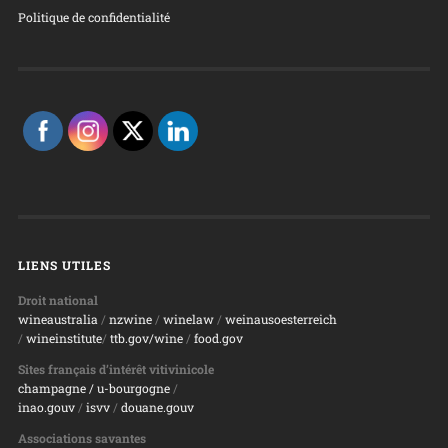
Politique de confidentialité
LIENS UTILES
Droit national
wineaustralia
/
nzwine
/
winelaw
/
weinausoesterreich
/
wineinstitute
/
ttb.gov/wine
/
food.gov
Sites français d’intérêt vitivinicole
champagne
/ u-bourgogne
/
inao.gouv
/
isvv
/
d
ouane.gouv
Associations savantes