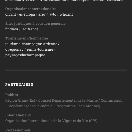
Organisations internationales
oiv.int
/
ec.europa
/
arev
/
wto
/
who.int
Sites juridiques à vocation générale
findlaw
/
legifrance
Tourisme en Champagne
tourisme-champagne-ardenne /
ot-epernay
/
reims-tourisme
/
paysagesduchampagne
PARTENAIRES
Publics
Région Grand-Est / Conseil Départemental de la Marne / Commission
Européenne (dans le cadre du Programme Jean Monnet)
Internationaux
Organisation Internationale de la Vigne et du Vin (OIV)
Professionnels