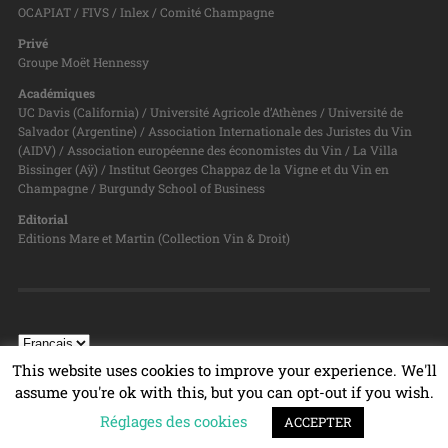
OCAPIAT / FIVS / Inlex / Comité Champagne
Privé
Groupe Moët Hennessy
Académiques
UC Davis (California) / Université Agricole d’Athènes / Université de
Salvador (Argentine) / Association Internationale des Juristes du Vin
(AIDV) / Association européenne des économistes du Vin / La Villa
Bissinger (Aÿ) / Institut Georges Chappaz de la Vigne et du Vin en
Champagne / Burgundy School of Business
Editorial
Editions Mare et Martin (Collection Vin & Droit)
This website uses cookies to improve your experience. We'll
assume you're ok with this, but you can opt-out if you wish.
Réglages des cookies
© 2026
PROGRAMME VIN & DROIT
TOP ↑
ACCEPTER