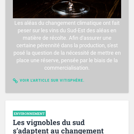
Les aléas du changement climatique ont fait
peser sur les vins du Sud-Est des aléas en
matière de récolte. Afin d'assurer une
certaine pérennité dans la production, s'est
posé la question de la nécessité de mettre en
place une réserve, pensée par le biais de la
commercialisation.
VOIR L'ARTICLE SUR VITISPHÈRE.
ENVIRONNEMENT
Les vignobles du sud
s’adaptent au changement