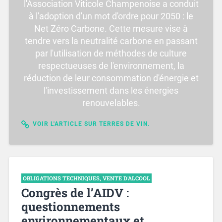
l'Association Viticole Champenoise a conduit
à l'adoption d'un mot d'ordre pour 2050 : le
Net Zéro Carbone. Cette mesure vise à
tendre vers la neutralité carbone en passant
par l'utilisation de méthodes de culture
respectueuses de l'environnement, la
réduction de leur consommation d'énergie et
l'investissement dans les énergies
renouvelables.
VOIR L'ARTICLE SUR TERRES DE VIN.
OBLIGATIONS TECHNIQUES
,
VENTE D'ALCOOL
Congrès de l’AIDV :
questionnements
environnementaux et