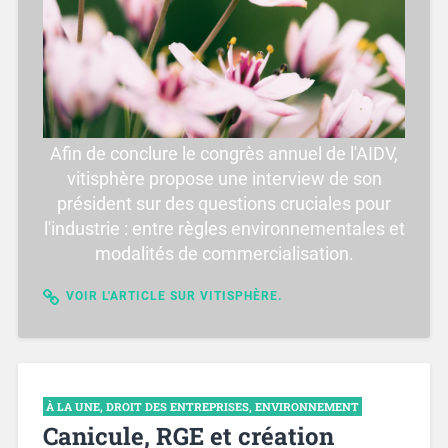
Afin de conclure le congrès annuel de l'AIDV,
vitisphère propose une interview de son
président sur des questions cruciales pour
l'industrie : entre règles environnementales et
modalités de commercialisation.
VOIR L'ARTICLE SUR VITISPHÈRE.
À LA UNE
,
DROIT DES ENTREPRISES
,
ENVIRONNEMENT
Canicule, RGE et création