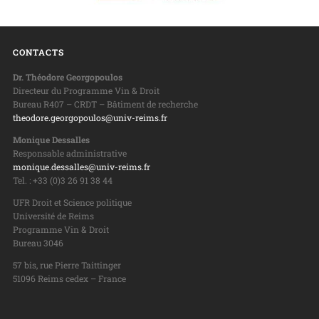
CONTACTS
Dr. Théodore Georgopoulos
Directeur du Programme Vin & Droit
Bureau R407 – CRDT – Bâtiment de recherche
theodore.georgopoulos@univ-reims.fr
Monique Dessalles
Responsable administrative
monique.dessalles@univ-reims.fr
Tel. : +33 (0)3 26 91 38 44
UFR Droit et Science politique
Université de Reims
Programme Vin & Droit
Bureau 3046
57 bis, rue Pierre Taittinger
51096 Reims cedex – France