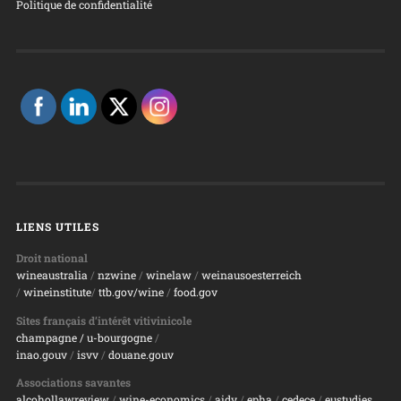
Politique de confidentialité
LIENS UTILES
Droit national
wineaustralia
/
nzwine
/
winelaw
/
weinausoesterreich
/
wineinstitute
/
ttb.gov/wine
/
food.gov
Sites français d’intérêt vitivinicole
champagne
/ u-bourgogne
/
inao.gouv
/
isvv
/
d
ouane.gouv
Associations savantes
alcohollawreview
/
wine-economics
/
aidv
/
epha
/
cedece
/
eustudies