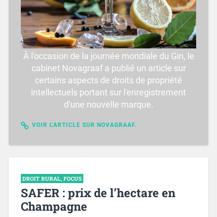
À l'occasion de la journée mondiale du Gin, le
cabinet Novagraaf a publié un article sur
certains aspects de droits de propriété
intellectuels portant sur l'enregistrement
d'une nouvelle marque.
VOIR L'ARTICLE SUR NOVAGRAAF.
DROIT RURAL
,
FOCUS
SAFER : prix de l’hectare en
Champagne