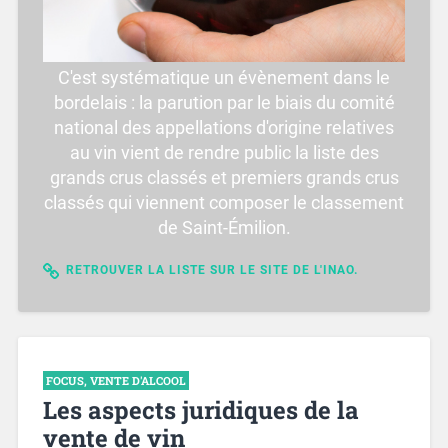
C'est systématique un évènement dans le
bordelais : la parution par le biais du comité
national des appellations d'origine relatives
au vin vient de rendre public la liste des
grands crus classés et premiers grands crus
classés qui viennent composer le classement
de Saint-Émilion.
RETROUVER LA LISTE SUR LE SITE DE L'INAO.
FOCUS
,
VENTE D'ALCOOL
Les aspects juridiques de la
vente de vin