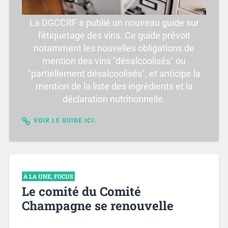
La DGCCRF a publié un nouveau guide sur
l'étiquetage des vins. Ce guide prévoit
notamment les nouvelles obligations de
mention des vins "désalcoolisés" ou
"partiellement désalcoolisés", et anticipe la
mention de la liste des ingrédients et la
déclaration nutritionnelle.
VOIR LE GUIDE ICI.
À LA UNE
,
FOCUS
Le comité du Comité
Champagne se renouvelle