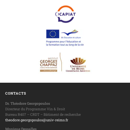
CONTACTS
Dr. Théodore Georgopoulos
Directeur du Programme Vin & Droit
Bureau R407 – CRDT – Bâtiment de recherche
theodore.georgopoulos@univ-reims.fr
Monique Dessalles