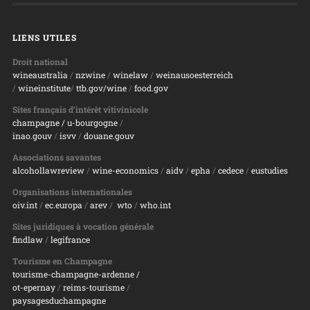
LIENS UTILES
Droit national
wineaustralia
/
nzwine
/
winelaw
/
weinausoesterreich
/
wineinstitute
/
ttb.gov/wine
/
food.gov
Sites français d’intérêt vitivinicole
champagne
/ u-bourgogne
/
inao.gouv
/
isvv
/
d
ouane.gouv
Associations savantes
alcohollawreview
/
wine-economics
/
aidv
/
epha
/
cedece
/
eustudies
Organisations internationales
oiv.int
/
ec.europa
/
arev
/
wto
/
who.int
Sites juridiques à vocation générale
findlaw
/
legifrance
Tourisme en Champagne
tourisme-champagne-ardenne /
ot-epernay
/
reims-tourisme
/
paysagesduchampagne