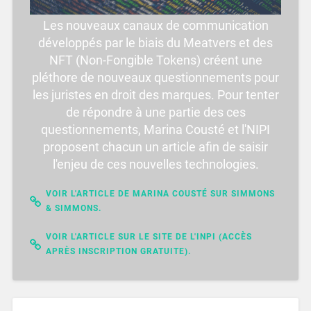
Les nouveaux canaux de communication
développés par le biais du Meatvers et des
NFT (Non-Fongible Tokens) créent une
pléthore de nouveaux questionnements pour
les juristes en droit des marques. Pour tenter
de répondre à une partie des ces
questionnements, Marina Cousté et l'NIPI
proposent chacun un article afin de saisir
l'enjeu de ces nouvelles technologies.
VOIR L'ARTICLE DE MARINA COUSTÉ SUR SIMMONS
& SIMMONS.
VOIR L'ARTICLE SUR LE SITE DE L'INPI (ACCÈS
APRÈS INSCRIPTION GRATUITE).