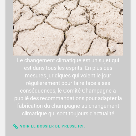
Le changement climatique est un sujet qui
est dans tous les esprits. En plus des
mesures juridiques qui voient le jour
régulièrement pour faire face à ses
conséquences, le Comité Champagne a
publié des recommandations pour adapter la
fabrication du champagne au changement
climatique qui sont toujours d'actualité
VOIR LE DOSSIER DE PRESSE ICI.