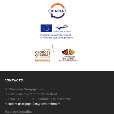
CONTACTS
Dr. Théodore Georgopoulos
Directeur du Programme Vin & Droit
Bureau R407 – CRDT – Bâtiment de recherche
theodore.georgopoulos@univ-reims.fr
Monique Dessalles