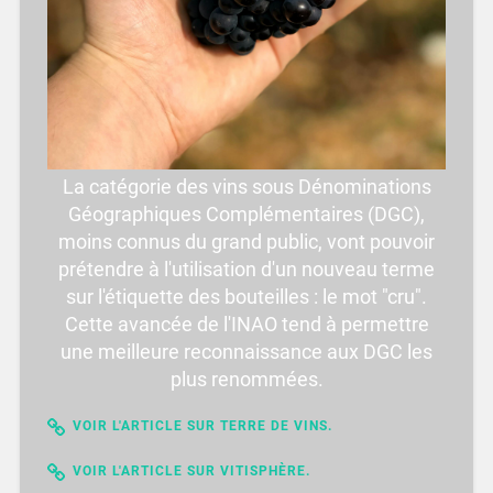
La catégorie des vins sous Dénominations
Géographiques Complémentaires (DGC),
moins connus du grand public, vont pouvoir
prétendre à l'utilisation d'un nouveau terme
sur l'étiquette des bouteilles : le mot "cru".
Cette avancée de l'INAO tend à permettre
une meilleure reconnaissance aux DGC les
plus renommées.
VOIR L'ARTICLE SUR TERRE DE VINS.
VOIR L'ARTICLE SUR VITISPHÈRE.