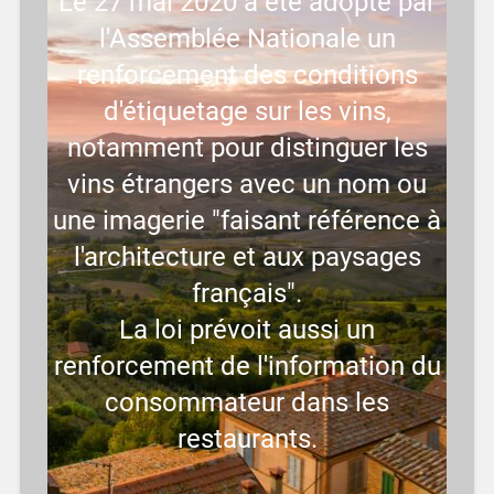
Le 27 mai 2020 a été adopté par
l'Assemblée Nationale un
renforcement des conditions
d'étiquetage sur les vins,
notamment pour distinguer les
vins étrangers avec un nom ou
une imagerie "faisant référence à
l'architecture et aux paysages
français".
La loi prévoit aussi un
renforcement de l'information du
consommateur dans les
restaurants.