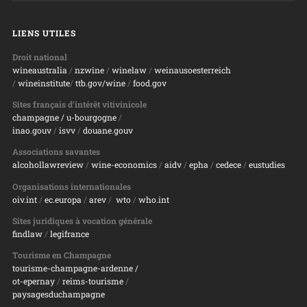
LIENS UTILES
Droit national
wineaustralia
/
nzwine
/
winelaw
/
weinausoesterreich
/
wineinstitute
/
ttb.gov/wine
/
food.gov
Sites français d’intérêt vitivinicole
champagne
/ u-bourgogne
/
inao.gouv
/
isvv
/
d
ouane.gouv
Associations savantes
alcohollawreview
/
wine-economics
/
aidv
/
epha
/
cedece
/
eustudies
Organisations internationales
oiv.int
/
ec.europa
/
arev
/
wto
/
who.int
Sites juridiques à vocation générale
findlaw
/
legifrance
Tourisme en Champagne
tourisme-champagne-ardenne /
ot-epernay
/
reims-tourisme
/
paysagesduchampagne