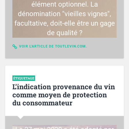
élément optionnel. La
dénomination "vieilles vignes",
facultative, doit-elle être un gage
de qualité ?
VOIR L'ARTICLE DE TOUTLEVIN.COM.
ÉTIQUETAGE
L’indication provenance du vin
comme moyen de protection
du consommateur