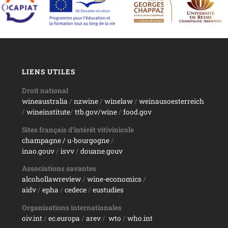
LIENS UTILES
Droit national
wineaustralia
/
nzwine
/
winelaw
/
weinausoesterreich
/
wineinstitute
/
ttb.gov/wine
/
food.gov
Sites français d’intérêt vitivinicole
champagne
/ u-bourgogne
/
inao.gouv
/
isvv
/
d
ouane.gouv
Associations savantes
alcohollawreview
/
wine-economics
/
aidv
/
epha
/
cedece
/
eustudies
Organisations internationales
oiv.int
/
ec.europa
/
arev
/
wto
/
who.int