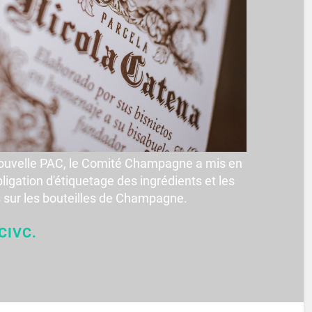
 nouvelle PAC, le Comité Champagne a mis en
bligation d'étiquetage des ingrédients et les
s sur les bouteilles de Champagne.
CIVC.