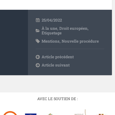
25/04/2022
À la une
,
Droit européen
,
Étiquetage
Mentions
,
Nouvelle procédure
Article précédent
Article suivant
AVEC LE SOUTIEN DE :