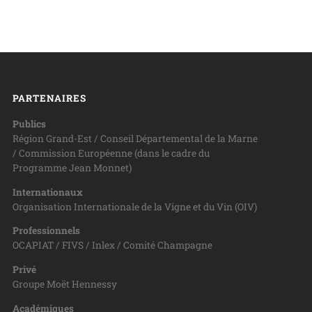
PARTENAIRES
Publics
Région Grand-Est / Conseil Départemental de la Marne
/ Commission Européenne (dans le cadre du
Programme Jean Monnet)
Internationaux
Organisation Internationale de la Vigne et du Vin (OIV)
Professionnels
OCAPIAT / FIVS / Inlex / Comité Champagne
Privé
Groupe Moët Hennessy
Académiques