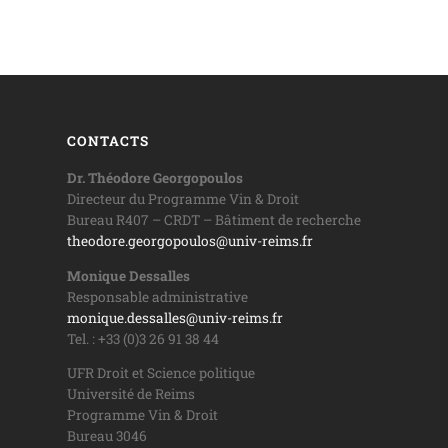
CONTACTS
Dr. Théodore Georgopoulos
Directeur du Programme Vin & Droit
Bureau R407 – CRDT – Bâtiment de recherche
theodore.georgopoulos@univ-reims.fr
Monique Dessalles
Responsable administrative
monique.dessalles@univ-reims.fr
Tel. : +33 (0)3 26 91 38 44
UFR Droit et Science politique
Université de Reims
Programme Vin & Droit
Bureau 3046