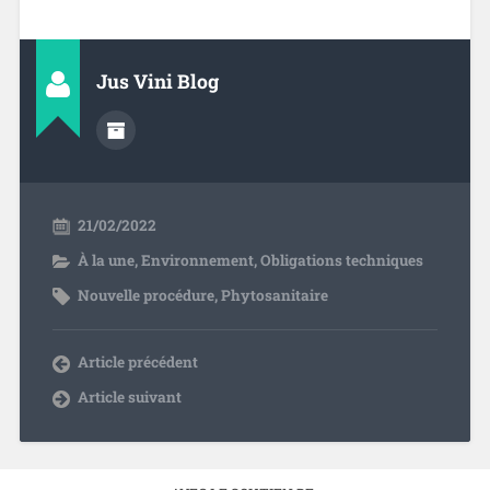
Jus Vini Blog
21/02/2022
À la une
,
Environnement
,
Obligations techniques
Nouvelle procédure
,
Phytosanitaire
Article précédent
Article suivant