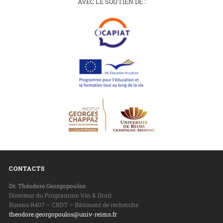
AVEC LE SOUTIEN DE :
CONTACTS
Dr. Théodore Georgopoulos
Directeur du Programme Vin & Droit
Bureau R407 – CRDT – Bâtiment de recherche
theodore.georgopoulos@univ-reims.fr