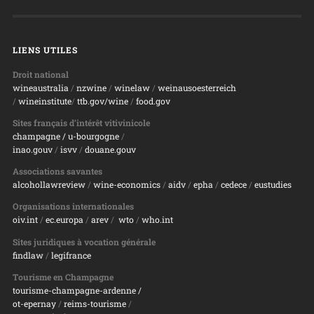
LIENS UTILES
Droit national
wineaustralia
/
nzwine
/
winelaw
/
weinausoesterreich
/
wineinstitute
/
ttb.gov/wine
/
food.gov
Sites français d’intérêt vitivinicole
champagne
/ u-bourgogne
/
inao.gouv
/
isvv
/
d
ouane.gouv
Associations savantes
alcohollawreview
/
wine-economics
/
aidv
/
epha
/
cedece
/
eustudies
Organisations internationales
oiv.int
/
ec.europa
/
arev
/
wto
/
who.int
Sites juridiques à vocation générale
findlaw
/
legifrance
Tourisme en Champagne
tourisme-champagne-ardenne /
ot-epernay
/
reims-tourisme
/