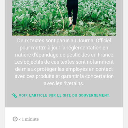
Deux textes sont parus au Journal Officiel
pour mettre à jour la réglementation en
matière d'épandage de pesticides en France.
Les objectifs de ces textes sont notamment
de mieux protéger les employés en contact
avec ces produits et garantir la concertation
avec les riverains.
VOIR L'ARTICLE SUR LE SITE DU GOUVERNEMENT.
tdl
< 1
minute