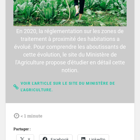
En 2020, la réglementation sur les zones de
traitement à proximité des habitations a
évolué. Pour comprendre les aboutissants de
cette évolution, le site du Ministère de
l'Agriculture propose d'étudier en détail cette
notion.
VOIR L'ARTICLE SUR LE SITE DU MINISTÈRE DE
L'AGRICULTURE.
tdl
< 1
minute
Partager :
X
Facebook
LinkedIn