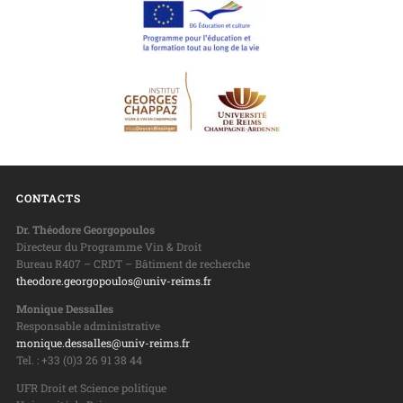
CONTACTS
Dr. Théodore Georgopoulos
Directeur du Programme Vin & Droit
Bureau R407 – CRDT – Bâtiment de recherche
theodore.georgopoulos@univ-reims.fr
Monique Dessalles
Responsable administrative
monique.dessalles@univ-reims.fr
Tel. : +33 (0)3 26 91 38 44
UFR Droit et Science politique