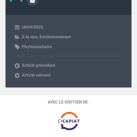
18/04/2022
À la une
,
Environnement
Phytosanitaire
Article précédent
Article suivant
AVEC LE SOUTIEN DE :