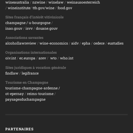
wineaustralia
/
nzwine
/
winelaw
/
weinausoesterreich
/
wineinstitute
/
ttb.gov/wine
/
food.gov
Sites français d’intérêt vitivinicole
champagne
/ u-bourgogne
/
inao.gouv
/
isvv
/
d
ouane.gouv
Associations savantes
alcohollawreview
/
wine-economics
/
aidv
/
epha
/
cedece
/
eustudies
Organisations internationales
oiv.int
/
ec.europa
/
arev
/
wto
/
who.int
Sites juridiques à vocation générale
findlaw
/
legifrance
Tourisme en Champagne
tourisme-champagne-ardenne /
ot-epernay
/
reims-tourisme
/
paysagesduchampagne
PARTENAIRES