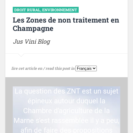
DROIT RURAL
,
ENVIRONNEMENT
Les Zones de non traitement en
Champagne
Jus Vini Blog
lire cet article en / read this post in
La question des ZNT est un sujet
épineux autour duquel la
Chambre d'agriculture de la
Marne s'est rassemblée il y a peu,
afin de faire des propositions