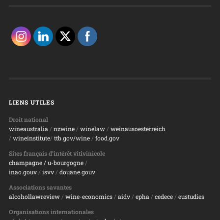
LIENS UTILES
Droit national
wineaustralia
/
nzwine
/
winelaw
/
weinausoesterreich
/
wineinstitute
/
ttb.gov/wine
/
food.gov
Sites français d’intérêt vitivinicole
champagne
/ u-bourgogne
/
inao.gouv
/
isvv
/
d
ouane.gouv
Associations savantes
alcohollawreview
/
wine-economics
/
aidv
/
epha
/
cedece
/
eustudies
Organisations internationales