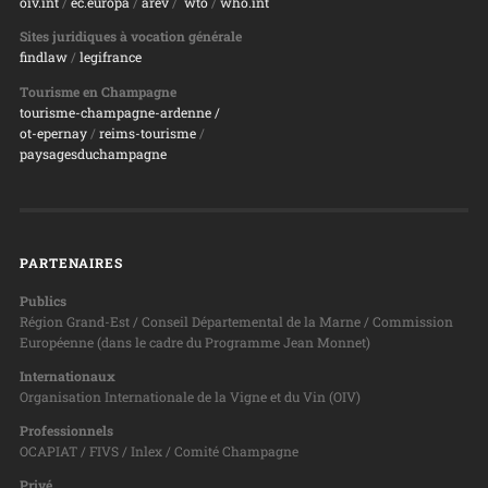
oiv.int
/
ec.europa
/
arev
/
wto
/
who.int
Sites juridiques à vocation générale
findlaw
/
legifrance
Tourisme en Champagne
tourisme-champagne-ardenne /
ot-epernay
/
reims-tourisme
/
paysagesduchampagne
PARTENAIRES
Publics
Région Grand-Est / Conseil Départemental de la Marne / Commission
Européenne (dans le cadre du Programme Jean Monnet)
Internationaux
Organisation Internationale de la Vigne et du Vin (OIV)
Professionnels
OCAPIAT / FIVS / Inlex / Comité Champagne
Privé