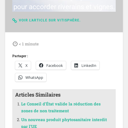
pour accorder riverains et vignes.
VOIR L'ARTICLE SUR VITISPHÈRE.
tdl
< 1
minute
Partager :
X
Facebook
LinkedIn
WhatsApp
Articles Similaires
Le Conseil d’État valide la réduction des
zones de non traitement
Un nouveau produit phytosanitaire interdit
par l’UE