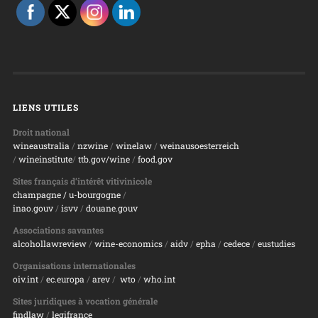
LIENS UTILES
Droit national
wineaustralia
/
nzwine
/
winelaw
/
weinausoesterreich
/
wineinstitute
/
ttb.gov/wine
/
food.gov
Sites français d’intérêt vitivinicole
champagne
/ u-bourgogne
/
inao.gouv
/
isvv
/
d
ouane.gouv
Associations savantes
alcohollawreview
/
wine-economics
/
aidv
/
epha
/
cedece
/
eustudies
Organisations internationales
oiv.int
/
ec.europa
/
arev
/
wto
/
who.int
Sites juridiques à vocation générale
findlaw
/
legifrance