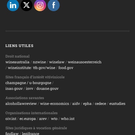
LIENS UTILES
Droit national
wineaustralia
/
nzwine
/
winelaw
/
weinausoesterreich
/
wineinstitute
/
ttb.gov/wine
/
food.gov
Sites français d’intérêt vitivinicole
champagne
/ u-bourgogne
/
inao.gouv
/
isvv
/
d
ouane.gouv
Associations savantes
alcohollawreview
/
wine-economics
/
aidv
/
epha
/
cedece
/
eustudies
Organisations internationales
oiv.int
/
ec.europa
/
arev
/
wto
/
who.int
Sites juridiques à vocation générale
findlaw
/
legifrance