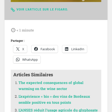
VOIR L'ARTICLE SUR LE FIGARO.
tdl
< 1
minute
Partager :
X
Facebook
LinkedIn
WhatsApp
Articles Similaires
The expected consequences of global
warming on the wine sector
L’expérience « bio » des vins de Bordeaux
semble positive en tous points
L’ANSES réduit l’usage agricole du glyphosate