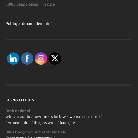
51096 Reims cedex – France
Politique de confidentialité
LIENS UTILES
Droit national
wineaustralia
/
nzwine
/
winelaw
/
weinausoesterreich
/
wineinstitute
/
ttb.gov/wine
/
food.gov
Sites français d’intérêt vitivinicole
champagne
/ u-bourgogne
/