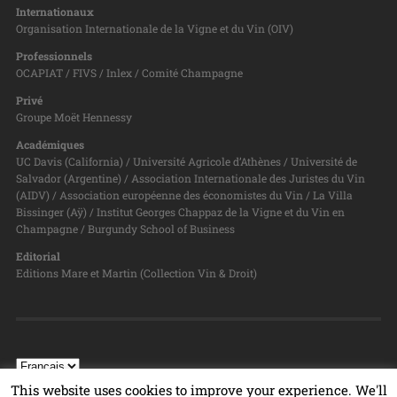
Internationaux
Organisation Internationale de la Vigne et du Vin (OIV)
Professionnels
OCAPIAT / FIVS / Inlex / Comité Champagne
Privé
Groupe Moët Hennessy
Académiques
UC Davis (California) / Université Agricole d’Athènes / Université de
Salvador (Argentine) / Association Internationale des Juristes du Vin
(AIDV) / Association européenne des économistes du Vin / La Villa
Bissinger (Aÿ) / Institut Georges Chappaz de la Vigne et du Vin en
Champagne / Burgundy School of Business
Editorial
Editions Mare et Martin (Collection Vin & Droit)
This website uses cookies to improve your experience. We'll