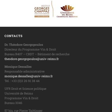
CONTACTS
Dr. Théodore Georgopoulos
Directeur du Programme Vin & Droit
Bureau R407 – CRDT – Bâtiment de recherche
theodore.georgopoulos@univ-reims.fr
Monique Dessalles
Responsable administrative
monique.dessalles@univ-reims.fr
Tel. : +33 (0)3 26 91 38 44
UFR Droit et Science politique
Université de Reims
Programme Vin & Droit
Bureau 3046
57 bis, rue Pierre Taittinger