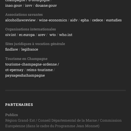
inao.gouv
/
isvv
/
d
ouane.gouv
Associations savantes
alcohollawreview
/
wine-economics
/
aidv
/
epha
/
cedece
/
eustudies
Organisations internationales
oiv.int
/
ec.europa
/
arev
/
wto
/
who.int
Sites juridiques à vocation générale
findlaw
/
legifrance
Tourisme en Champagne
tourisme-champagne-ardenne /
ot-epernay
/
reims-tourisme
/
paysagesduchampagne
PARTENAIRES
Publics
Région Grand-Est / Conseil Départemental de la Marne / Commission
Européenne (dans le cadre du Programme Jean Monnet)