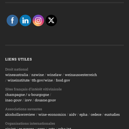
LIENS UTILES
Droit national
wineaustralia
/
nzwine
/
winelaw
/
weinausoesterreich
/
wineinstitute
/
ttb.gov/wine
/
food.gov
Sites français d’intérêt vitivinicole
champagne
/ u-bourgogne
/
inao.gouv
/
isvv
/
d
ouane.gouv
Associations savantes
alcohollawreview
/
wine-economics
/
aidv
/
epha
/
cedece
/
eustudies
Organisations internationales
oiv.int
/
ec.europa
/
arev
/
wto
/
who.int