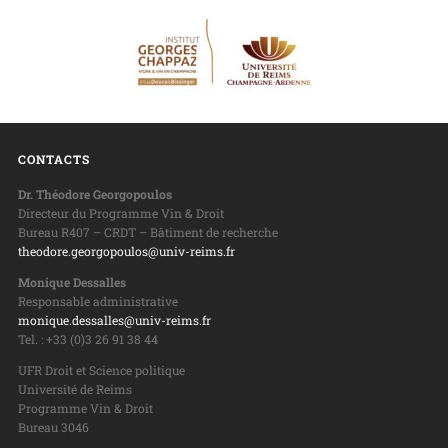
CONTACTS
Dr. Théodore Georgopoulos
Directeur du Programme Vin & Droit
Bureau R407 – CRDT – Bâtiment de recherche
theodore.georgopoulos@univ-reims.fr
Monique Dessalles
Responsable administrative
monique.dessalles@univ-reims.fr
Tel. : +33 (0)3 26 91 38 44
UFR Droit et Science politique
Université de Reims
Programme Vin & Droit
Bureau 3046