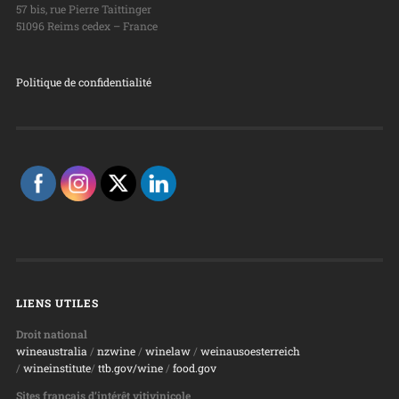
57 bis, rue Pierre Taittinger
51096 Reims cedex – France
Politique de confidentialité
LIENS UTILES
Droit national
wineaustralia
/
nzwine
/
winelaw
/
weinausoesterreich
/
wineinstitute
/
ttb.gov/wine
/
food.gov
Sites français d’intérêt vitivinicole