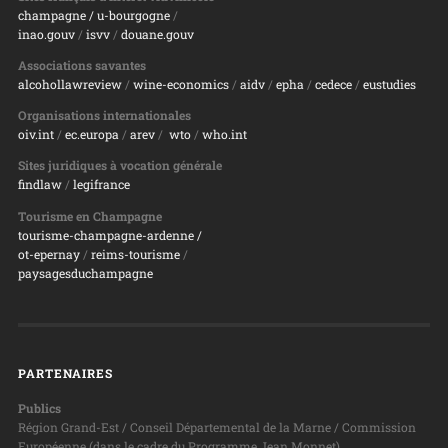
champagne
/ u-bourgogne
/
inao.gouv
/
isvv
/
d
ouane.gouv
Associations savantes
alcohollawreview
/
wine-economics
/
aidv
/
epha
/
cedece
/
eustudies
Organisations internationales
oiv.int
/
ec.europa
/
arev
/
wto
/
who.int
Sites juridiques à vocation générale
findlaw
/
legifrance
Tourisme en Champagne
tourisme-champagne-ardenne /
ot-epernay
/
reims-tourisme
/
paysagesduchampagne
PARTENAIRES
Publics
Région Grand-Est / Conseil Départemental de la Marne / Commission
Européenne (dans le cadre du Programme Jean Monnet)