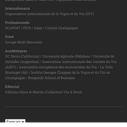
Internationaux
Organisation Internationale de la Vigne et du Vin (OIV)
Professionnels
OCAPIAT / FIVS / Inlex / Comité Champagne
Privé
Groupe Moët Hennessy
Académiques
UC Davis (California) / Université Agricole d’Athènes / Université de
Salvador (Argentine) / Association Internationale des Juristes du Vin
(AIDV) / Association européenne des économistes du Vin / La Villa
Bissinger (Aÿ) / Institut Georges Chappaz de la Vigne et du Vin en
Champagne / Burgundy School of Business
Editorial
Editions Mare et Martin (Collection Vin & Droit)