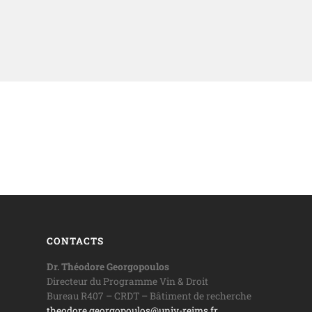
CONTACTS
Dr. Théodore Georgopoulos
Directeur du Programme Vin & Droit
Bureau R407 – CRDT – Bâtiment de recherche
theodore.georgopoulos@univ-reims.fr