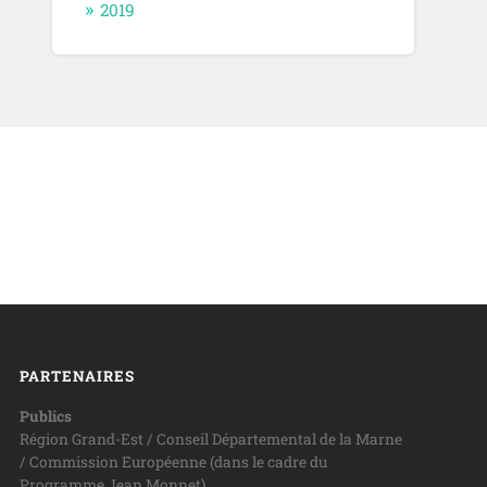
2019
PARTENAIRES
Publics
Région Grand-Est / Conseil Départemental de la Marne
/ Commission Européenne (dans le cadre du
Programme Jean Monnet)