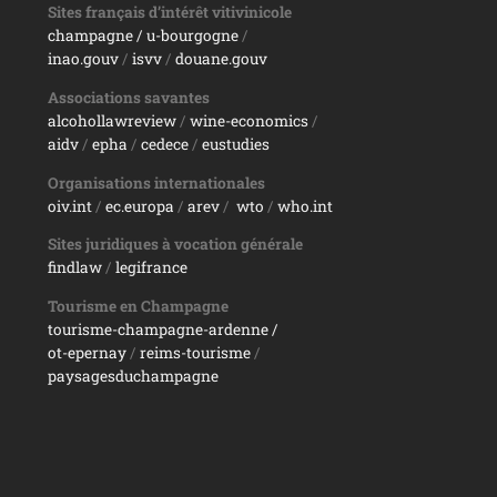
Sites français d’intérêt vitivinicole
champagne
/ u-bourgogne
/
inao.gouv
/
isvv
/
d
ouane.gouv
Associations savantes
alcohollawreview
/
wine-economics
/
aidv
/
epha
/
cedece
/
eustudies
Organisations internationales
oiv.int
/
ec.europa
/
arev
/
wto
/
who.int
Sites juridiques à vocation générale
findlaw
/
legifrance
Tourisme en Champagne
tourisme-champagne-ardenne /
ot-epernay
/
reims-tourisme
/
paysagesduchampagne