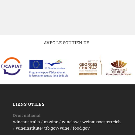
AVEC LE SOUTIEN DE :
LIENS UTILES
Droit national
wineaustralia
/
nzwine
/
winelaw
/
weinausoesterreich
/
wineinstitute
/
ttb.gov/wine
/
food.gov