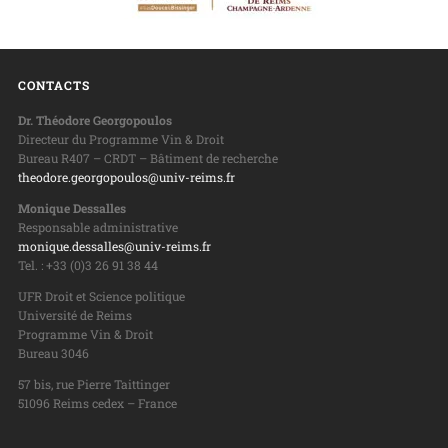
CONTACTS
Dr. Théodore Georgopoulos
Directeur du Programme Vin & Droit
Bureau R407 – CRDT – Bâtiment de recherche
theodore.georgopoulos@univ-reims.fr
Monique Dessalles
Responsable administrative
monique.dessalles@univ-reims.fr
Tel. : +33 (0)3 26 91 38 44
UFR Droit et Science politique
Université de Reims
Programme Vin & Droit
Bureau 3046
57 bis, rue Pierre Taittinger
51096 Reims cedex – France