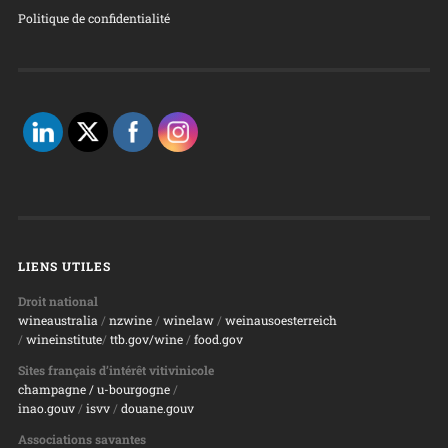
Politique de confidentialité
LIENS UTILES
Droit national
wineaustralia
/
nzwine
/
winelaw
/
weinausoesterreich
/
wineinstitute
/
ttb.gov/wine
/
food.gov
Sites français d’intérêt vitivinicole
champagne
/ u-bourgogne
/
inao.gouv
/
isvv
/
d
ouane.gouv
Associations savantes