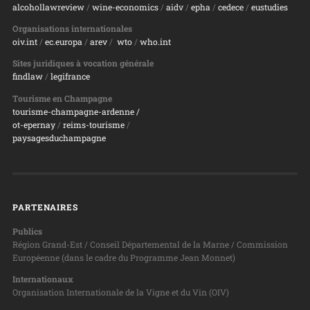
alcohollawreview
/
wine-economics
/
aidv
/
epha
/
cedece
/
eustudies
Organisations internationales
oiv.int
/
ec.europa
/
arev
/
wto
/
who.int
Sites juridiques à vocation générale
findlaw
/
legifrance
Tourisme en Champagne
tourisme-champagne-ardenne /
ot-epernay
/
reims-tourisme
/
paysagesduchampagne
PARTENAIRES
Publics
Région Grand-Est / Conseil Départemental de la Marne / Commission
Européenne (dans le cadre du Programme Jean Monnet)
Internationaux
Organisation Internationale de la Vigne et du Vin (OIV)