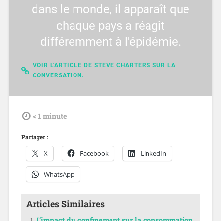
dans le monde, il apparaît que
chaque pays a réagit
différemment à l'épidémie.
VOIR L'ARTICLE DE STEVE CHARTERS SUR LA
CONVERSATION.
tdl
< 1
minute
Partager :
X
Facebook
LinkedIn
WhatsApp
Articles Similaires
L’impact du confinement sur la consommation