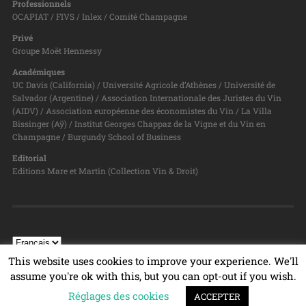
Professionnels
OCAPIAT / FIVS / Inlex / Comité Champagne
Privé
Groupe Moët Hennessy
Académiques
UC Davis (California) / Université Agricole d’Athènes / Université de
Salvador (Argentine) / Association Internationale des Juristes du Vin
(AIDV) / Association européenne des économistes du Vin / La Villa
Bissinger (Aÿ) / Institut Georges Chappaz de la Vigne et du Vin en
Champagne / Burgundy School of Business
Editorial
Editions Mare et Martin (Collection Vin & Droit)
This website uses cookies to improve your experience. We'll
assume you're ok with this, but you can opt-out if you wish.
Réglages des cookies
© 2026
PROGRAMME VIN & DROIT
TOP ↑
ACCEPTER