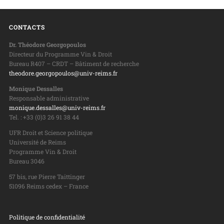
CONTACTS
Dr. Théodore Georgopoulos
Directeur du Programme Vin & Droit
Bureau R407 – CRDT – Bâtiment de recherche
theodore.georgopoulos@univ-reims.fr
Monique Dessalles
Responsable administrative
monique.dessalles@univ-reims.fr
Tel. : +33 (0)3 26 91 38 44
UFR Droit et Science politique
Université de Reims
Programme Vin & Droit
Bureau 3046
57 bis, rue Pierre Taittinger
51096 Reims cedex – France
Politique de confidentialité