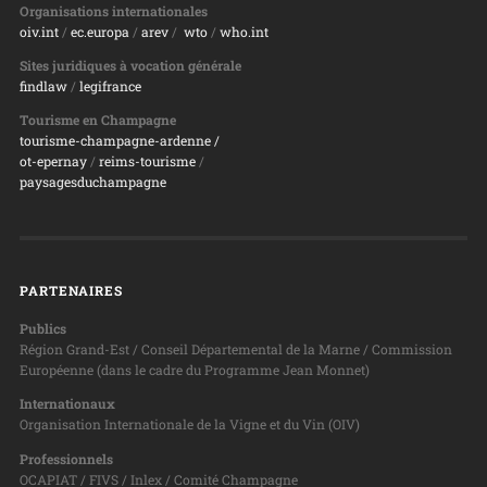
Organisations internationales
oiv.int
/
ec.europa
/
arev
/
wto
/
who.int
Sites juridiques à vocation générale
findlaw
/
legifrance
Tourisme en Champagne
tourisme-champagne-ardenne /
ot-epernay
/
reims-tourisme
/
paysagesduchampagne
PARTENAIRES
Publics
Région Grand-Est / Conseil Départemental de la Marne / Commission
Européenne (dans le cadre du Programme Jean Monnet)
Internationaux
Organisation Internationale de la Vigne et du Vin (OIV)
Professionnels
OCAPIAT / FIVS / Inlex / Comité Champagne