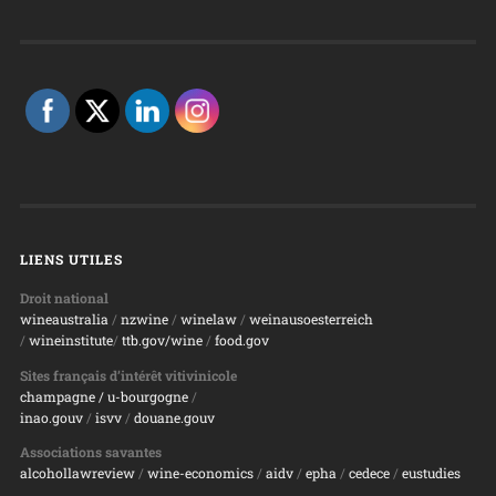
LIENS UTILES
Droit national
wineaustralia
/
nzwine
/
winelaw
/
weinausoesterreich
/
wineinstitute
/
ttb.gov/wine
/
food.gov
Sites français d’intérêt vitivinicole
champagne
/ u-bourgogne
/
inao.gouv
/
isvv
/
d
ouane.gouv
Associations savantes
alcohollawreview
/
wine-economics
/
aidv
/
epha
/
cedece
/
eustudies