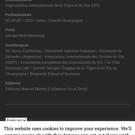
Organisation Internationale de la Vigne et du Vin (OIV)
Professionnels
OCAPIAT / FIVS / Inlex / Comité Champagne
Privé
Groupe Moët Hennessy
Académiques
UC Davis (California) / Université Agricole d’Athènes / Université de
Salvador (Argentine) / Association Internationale des Juristes du Vin
(AIDV) / Association européenne des économistes du Vin / La Villa
Bissinger (Aÿ) / Institut Georges Chappaz de la Vigne et du Vin en
Champagne / Burgundy School of Business
Editorial
Editions Mare et Martin (Collection Vin & Droit)
This website uses cookies to improve your experience. We'll