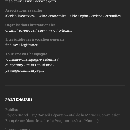
inao.gouv
/
isvv
/
d
ouane.gouv
Associations savantes
alcohollawreview
/
wine-economics
/
aidv
/
epha
/
cedece
/
eustudies
Organisations internationales
oiv.int
/
ec.europa
/
arev
/
wto
/
who.int
Sites juridiques à vocation générale
findlaw
/
legifrance
Tourisme en Champagne
tourisme-champagne-ardenne /
ot-epernay
/
reims-tourisme
/
paysagesduchampagne
PARTENAIRES
Publics
Région Grand-Est / Conseil Départemental de la Marne / Commission
Européenne (dans le cadre du Programme Jean Monnet)
Internationaux