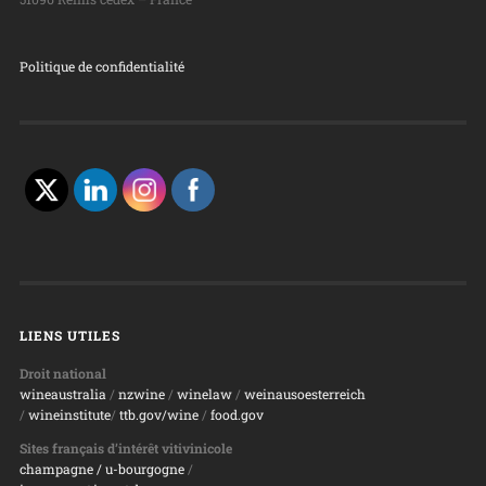
Politique de confidentialité
LIENS UTILES
Droit national
wineaustralia
/
nzwine
/
winelaw
/
weinausoesterreich
/
wineinstitute
/
ttb.gov/wine
/
food.gov
Sites français d’intérêt vitivinicole
champagne
/ u-bourgogne
/