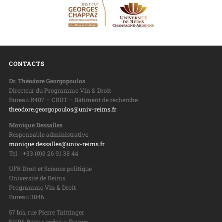
CONTACTS
Dr. Théodore Georgopoulos
Directeur du Programme Vin & Droit
Bureau R407 – CRDT – Bâtiment de recherche
theodore.georgopoulos@univ-reims.fr
Monique Dessalles
Responsable administrative
monique.dessalles@univ-reims.fr
Tel. : +33 (0)3 26 91 38 44
UFR Droit et Science politique
Université de Reims
Programme Vin & Droit
Bureau 3046
57 bis, rue Pierre Taittinger
51096 Reims cedex – France