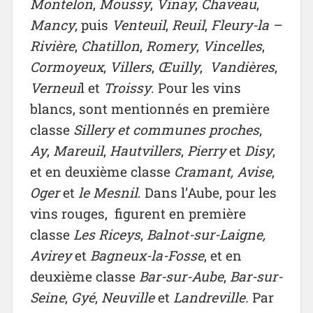
Montelon
,
Moussy
,
Vinay
,
Chaveau
,
Mancy
, puis
Venteuil
,
Reuil
,
Fleury-la –
Rivière
,
Chatillon
,
Romery
,
Vincelles
,
Cormoyeux
,
Villers
,
Œuilly
,
Vandières
,
Verneui
l et
Troissy
. Pour les vins
blancs, sont mentionnés en première
classe
Sillery et communes proches
,
Ay
,
Mareuil
,
Hautvillers
,
Pierry
et
Disy
,
et en deuxième classe
Cramant, Avise
,
Oger
et
le Mesnil
. Dans l’Aube, pour les
vins rouges, figurent en première
classe
Les Riceys
,
Balnot-sur-Laigne,
Avirey
et
Bagneux-la-Fosse
, et en
deuxième classe
Bar-sur-Aube
,
Bar-sur-
Seine
,
Gyé
,
Neuville
et
Landreville.
Par