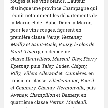
rouges et les vins blancs. L’auteur
distingue une province Champagne qui
réunit notamment les départements de
la Marne et de l’Aube. Dans la Marne,
pour les vins rouges, figurent en
première classe
Verzy, Verzenay
,
Mailly
et
Saint-Basle
,
Bouzy,
le clos de
Saint-Thierry,
en deuxième
classe
Hautvillers
,
Mareuil
,
Disy,
Pierry
,
Epernay
, puis
Taisy
,
Ludes,
Chigny
,
Rilly
,
Villers Allerand
et
Cumières
. en
troisième classe
Villedemange
,
Ecueil
et
Chamery
,
Chenay
,
Hermonville
, puis
Avenay
,
Champillon
et
Damery
, en
quatrième classe
Vertus
,
Mardeuil
,