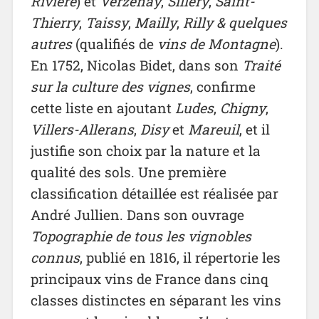
Rivière
) et
Verzenay
,
Sillery
,
Saint-
Thierry
,
Taissy
,
Mailly
,
Rilly &
quelques
autres
(qualifiés de
vins de Montagne
).
En 1752, Nicolas Bidet, dans son
Traité
sur la culture des
vignes
, confirme
cette liste en ajoutant
Ludes
,
Chigny
,
Villers-Allerans
,
Disy
et
Mareuil
, et il
justifie son choix par la nature et la
qualité des sols. Une première
classification détaillée est réalisée par
André Jullien. Dans son ouvrage
Topographie de tous les vignobles
connus
, publié en 1816, il répertorie les
principaux vins de France dans cinq
classes distinctes en séparant les vins