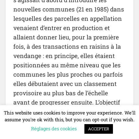
nouvelles communes (21 en 1985) dans
lesquelles des parcelles en appellation
venaient d’entrer en production et
allaient donner lieu, pour la première
fois, à des transactions en raisins à la
vendange : en principe, elles étaient
positionnées au même niveau que les
communes les plus proches ou parfois
elles débutaient avec un classement
provisoire au plus bas de l’échelle
avant de progresser ensuite. L’objectif
était aussi de constituer des régions
This website uses cookies to improve your experience. We'll
assume you're ok with this, but you can opt-out if you wish.
homogènes regroupant plusieurs
Réglages des cookies
ACCEPTER
communes voisines afin de leur