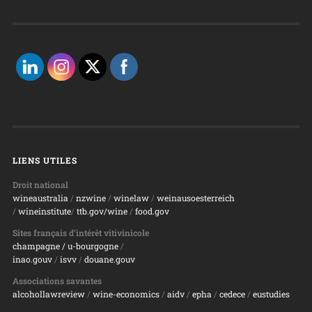
LIENS UTILES
Droit national
wineaustralia
/
nzwine
/
winelaw
/
weinausoesterreich
/
wineinstitute
/
ttb.gov/wine
/
food.gov
Sites français d’intérêt vitivinicole
champagne
/ u-bourgogne
/
inao.gouv
/
isvv
/
d
ouane.gouv
Associations savantes
alcohollawreview
/
wine-economics
/
aidv
/
epha
/
cedece
/
eustudies