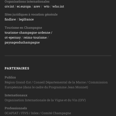
Organisations internationales
oiv.int
/
ec.europa
/
arev
/
wto
/
who.int
Sites juridiques à vocation générale
findlaw
/
legifrance
Tourisme en Champagne
tourisme-champagne-ardenne /
ot-epernay
/
reims-tourisme
/
paysagesduchampagne
PARTENAIRES
Publics
Région Grand-Est / Conseil Départemental de la Marne / Commission
Européenne (dans le cadre du Programme Jean Monnet)
Internationaux
Organisation Internationale de la Vigne et du Vin (OIV)
Professionnels
OCAPIAT / FIVS / Inlex / Comité Champagne