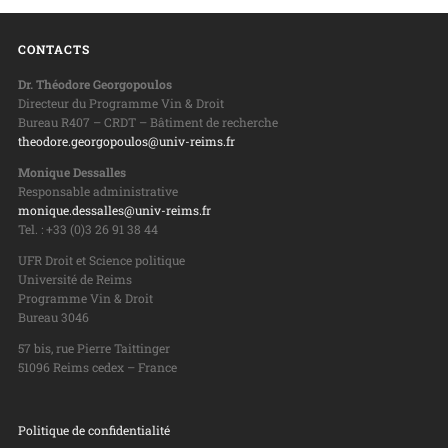
CONTACTS
Dr. Théodore Georgopoulos
Directeur du Programme Vin & Droit
Bureau R407 – CRDT – Bâtiment de recherche
theodore.georgopoulos@univ-reims.fr
Monique Dessalles
Responsable administrative
monique.dessalles@univ-reims.fr
Tel. : +33 (0)3 26 91 38 44
UFR Droit et Science politique
Université de Reims
Programme Vin & Droit
Bureau 3046
57 bis, rue Pierre Taittinger
51096 Reims cedex – France
Politique de confidentialité