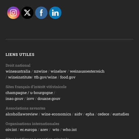
LIENS UTILES
Droit national
wineaustralia
/
nzwine
/
winelaw
/
weinausoesterreich
/
wineinstitute
/
ttb.gov/wine
/
food.gov
Sites français d’intérêt vitivinicole
champagne
/ u-bourgogne
/
inao.gouv
/
isvv
/
d
ouane.gouv
Associations savantes
alcohollawreview
/
wine-economics
/
aidv
/
epha
/
cedece
/
eustudies
Organisations internationales
oiv.int
/
ec.europa
/
arev
/
wto
/
who.int