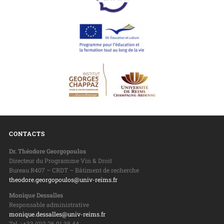
CONTACTS
Dr. Théodore Georgopoulos
Directeur du Programme Vin & Droit
Bureau R407 – CRDT – Bâtiment de recherche
theodore.georgopoulos@univ-reims.fr
Monique Dessalles
Responsable administrative
monique.dessalles@univ-reims.fr
Tel. : +33 (0)3 26 91 38 44