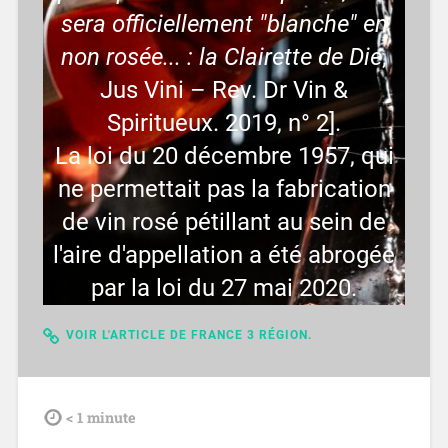
sera officiellement "blanche" en
non rosée... : la Clairette de Die
,
Jus Vini – Rev. Dr Vin &
Spiritueux. 2019, n° 2].
La loi du 20 décembre 1957, qui
ne permettait pas la fabrication
de vin rosé pétillant au sein de
l'aire d'appellation a été abrogée
par la loi du 27 mai 2020.
VOIR L'ARTICLE DE FRANCE 3 RÉGION.
tdl
< 1
minute