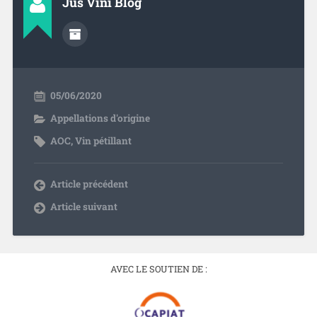
Jus Vini Blog
05/06/2020
Appellations d'origine
AOC
,
Vin pétillant
Article précédent
Article suivant
AVEC LE SOUTIEN DE :