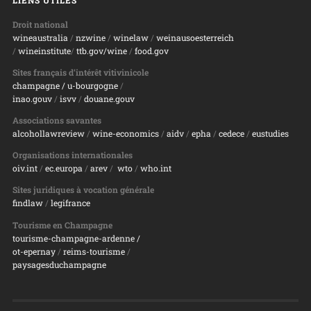
Droit national
wineaustralia
/
nzwine
/
winelaw
/
weinausoesterreich
/
wineinstitute
/
ttb.gov/wine
/
food.gov
Sites français d’intérêt vitivinicole
champagne
/ u-bourgogne
/
inao.gouv
/
isvv
/
d
ouane.gouv
Associations savantes
alcohollawreview
/
wine-economics
/
aidv
/
epha
/
cedece
/
eustudies
Organisations internationales
oiv.int
/
ec.europa
/
arev
/
wto
/
who.int
Sites juridiques à vocation générale
findlaw
/
legifrance
Tourisme en Champagne
tourisme-champagne-ardenne /
ot-epernay
/
reims-tourisme
/
paysagesduchampagne