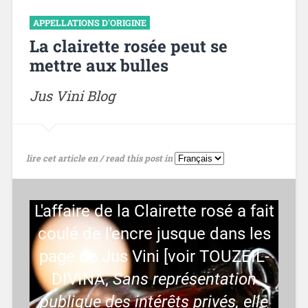
APPELLATIONS D'ORIGINE
La clairette rosée peut se
mettre aux bulles
Jus Vini Blog
lire cet article en / read this post in
L'affaire de la Clairette rosé a fait
coulé de l'encre jusque dans les
page de Jus Vini [voir TOUZEIL-
DIVINA,
Sans représentation
publique des intérêts privés, elle