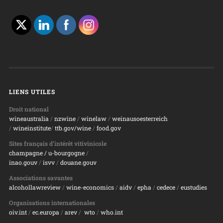
LIENS UTILES
Droit national
wineaustralia
/
nzwine
/
winelaw
/
weinausoesterreich
/
wineinstitute
/
ttb.gov/wine
/
food.gov
Sites français d’intérêt vitivinicole
champagne
/ u-bourgogne
/
inao.gouv
/
isvv
/
d
ouane.gouv
Associations savantes
alcohollawreview
/
wine-economics
/
aidv
/
epha
/
cedece
/
eustudies
Organisations internationales
oiv.int
/
ec.europa
/
arev
/
wto
/
who.int