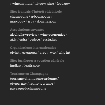
/
wineinstitute
/
ttb.gov/wine
/
food.gov
Sites français d’intérêt vitivinicole
champagne
/ u-bourgogne
/
inao.gouv
/
isvv
/
d
ouane.gouv
Associations savantes
alcohollawreview
/
wine-economics
/
aidv
/
epha
/
cedece
/
eustudies
Organisations internationales
oiv.int
/
ec.europa
/
arev
/
wto
/
who.int
Sites juridiques à vocation générale
findlaw
/
legifrance
Tourisme en Champagne
tourisme-champagne-ardenne /
ot-epernay
/
reims-tourisme
/
paysagesduchampagne