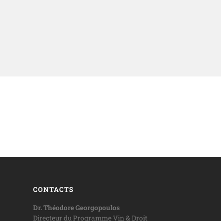
CONTACTS
Dr. Théodore Georgopoulos
Directeur du Programme Vin & Droit