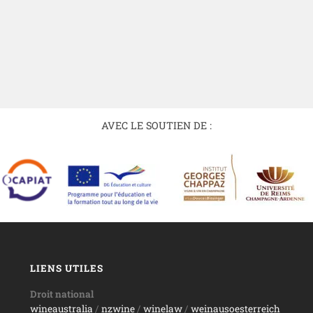
AVEC LE SOUTIEN DE :
LIENS UTILES
Droit national
wineaustralia
/
nzwine
/
winelaw
/
weinausoesterreich