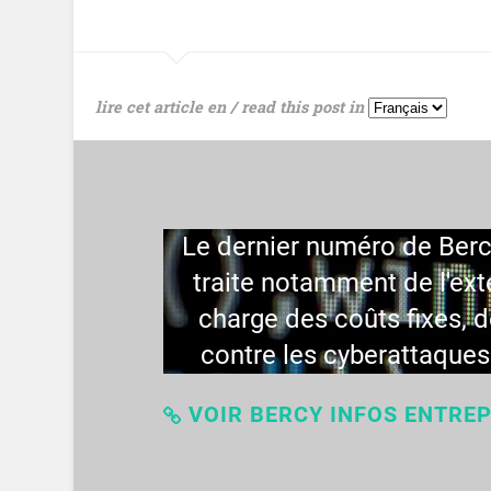
lire cet article en / read this post in
Le dernier numéro de Bercy 
traite notamment de l'ext
charge des coûts fixes, d
contre les cyberattaque
VOIR BERCY INFOS ENTREP