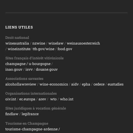
LIENS UTILES
Droit national
wineaustralia
/
nzwine
/
winelaw
/
weinausoesterreich
/
wineinstitute
/
ttb.gov/wine
/
food.gov
Sites français d’intérêt vitivinicole
champagne
/ u-bourgogne
/
inao.gouv
/
isvv
/
d
ouane.gouv
Associations savantes
alcohollawreview
/
wine-economics
/
aidv
/
epha
/
cedece
/
eustudies
Organisations internationales
oiv.int
/
ec.europa
/
arev
/
wto
/
who.int
Sites juridiques à vocation générale
findlaw
/
legifrance
Tourisme en Champagne
tourisme-champagne-ardenne /