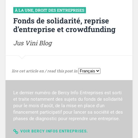
À LA UNE
,
DROIT DES ENTREPRISES
Fonds de solidarité, reprise
d’entreprise et crowdfunding
Jus Vini Blog
lire cet article en / read this post in
Le dernier numéro de Bercy Info Entreprises est sorti
et traite notamment des sujets du fonds de solidarité
pour le mois d'août, de la mise en place d'un
financement participatif pour lancer sa société et des
phases de diagnostic pour reprendre une entreprise.
VOIR BERCY INFOS ENTREPRISES.