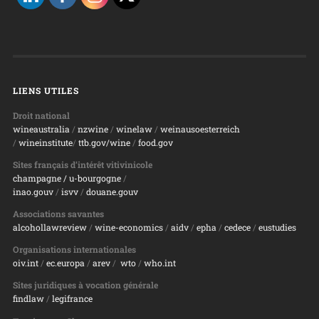
LIENS UTILES
Droit national
wineaustralia
/
nzwine
/
winelaw
/
weinausoesterreich
/
wineinstitute
/
ttb.gov/wine
/
food.gov
Sites français d’intérêt vitivinicole
champagne
/ u-bourgogne
/
inao.gouv
/
isvv
/
d
ouane.gouv
Associations savantes
alcohollawreview
/
wine-economics
/
aidv
/
epha
/
cedece
/
eustudies
Organisations internationales
oiv.int
/
ec.europa
/
arev
/
wto
/
who.int
Sites juridiques à vocation générale
findlaw
/
legifrance