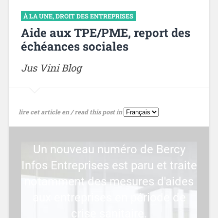
À LA UNE
,
DROIT DES ENTREPRISES
Aide aux TPE/PME, report des
échéances sociales
Jus Vini Blog
lire cet article en / read this post in
Un nouveau numéro de Bercy
Infos Entreprises est paru et traite
notamment des mesures d'aides
aux entreprises en période de
crise sanitaire.