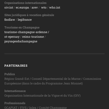
Organisations internationales
oiv.int
/
ec.europa
/
arev
/
wto
/
who.int
Sites juridiques à vocation générale
findlaw
/
legifrance
Tourisme en Champagne
tourisme-champagne-ardenne /
ot-epernay
/
reims-tourisme
/
paysagesduchampagne
PARTENAIRES
Publics
Région Grand-Est / Conseil Départemental de la Marne / Commission
Européenne (dans le cadre du Programme Jean Monnet)
Internationaux
Organisation Internationale de la Vigne et du Vin (OIV)
Professionnels
OCAPIAT / FIVS / Inlex / Comité Champagne