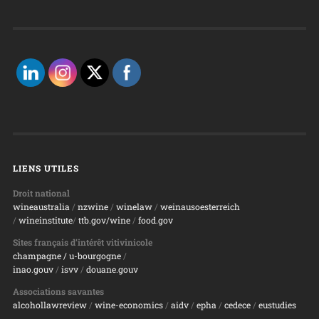
LIENS UTILES
Droit national
wineaustralia
/
nzwine
/
winelaw
/
weinausoesterreich
/
wineinstitute
/
ttb.gov/wine
/
food.gov
Sites français d’intérêt vitivinicole
champagne
/ u-bourgogne
/
inao.gouv
/
isvv
/
d
ouane.gouv
Associations savantes
alcohollawreview
/
wine-economics
/
aidv
/
epha
/
cedece
/
eustudies