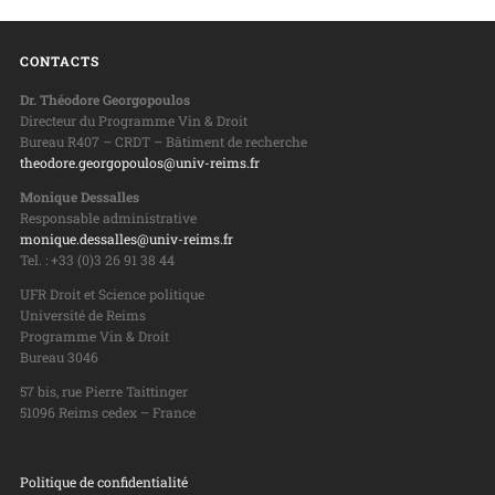
CONTACTS
Dr. Théodore Georgopoulos
Directeur du Programme Vin & Droit
Bureau R407 – CRDT – Bâtiment de recherche
theodore.georgopoulos@univ-reims.fr
Monique Dessalles
Responsable administrative
monique.dessalles@univ-reims.fr
Tel. : +33 (0)3 26 91 38 44
UFR Droit et Science politique
Université de Reims
Programme Vin & Droit
Bureau 3046
57 bis, rue Pierre Taittinger
51096 Reims cedex – France
Politique de confidentialité