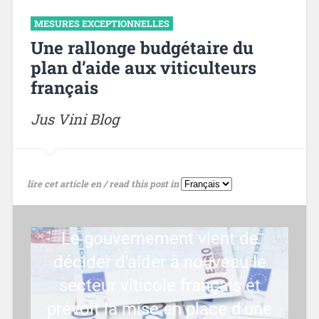
MESURES EXCEPTIONNELLES
Une rallonge budgétaire du
plan d’aide aux viticulteurs
français
Jus Vini Blog
lire cet article en / read this post in
Le gouvernement vient de
décider d'aider à nouveau le
secteur viticole français et
prévoit la mise en place d'une