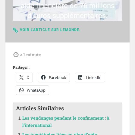
aide financière de 76 millions
d'euros supplémentaires.
VOIR L'ARTICLE SUR LEMONDE.
tdl
< 1
minute
Partager :
X
Facebook
LinkedIn
WhatsApp
Articles Similaires
Les vendanges pendant le confinement : à
l’international
Les inquiétudes liées au plan d’aide