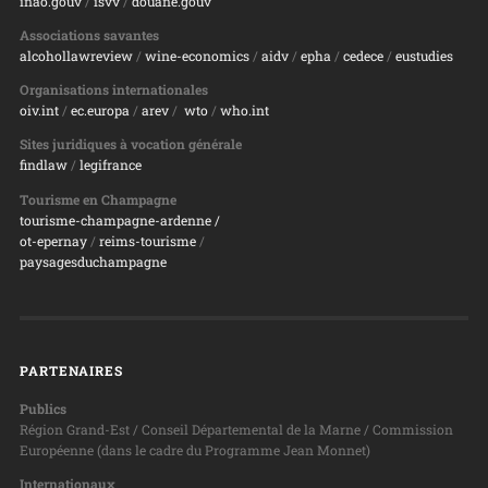
inao.gouv
/
isvv
/
d
ouane.gouv
Associations savantes
alcohollawreview
/
wine-economics
/
aidv
/
epha
/
cedece
/
eustudies
Organisations internationales
oiv.int
/
ec.europa
/
arev
/
wto
/
who.int
Sites juridiques à vocation générale
findlaw
/
legifrance
Tourisme en Champagne
tourisme-champagne-ardenne /
ot-epernay
/
reims-tourisme
/
paysagesduchampagne
PARTENAIRES
Publics
Région Grand-Est / Conseil Départemental de la Marne / Commission
Européenne (dans le cadre du Programme Jean Monnet)
Internationaux