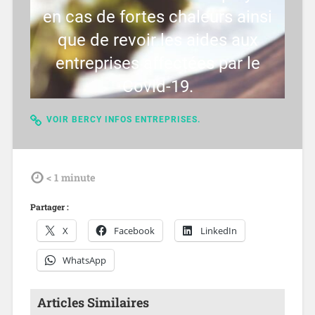
en cas de fortes chaleurs ainsi
que de revoir les aides aux
entreprises affectées par le
Covid-19.
VOIR BERCY INFOS ENTREPRISES.
tdl
< 1
minute
Partager :
X
Facebook
LinkedIn
WhatsApp
Articles Similaires