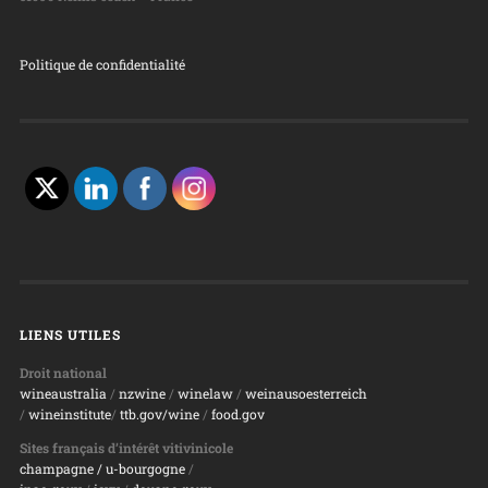
Politique de confidentialité
LIENS UTILES
Droit national
wineaustralia
/
nzwine
/
winelaw
/
weinausoesterreich
/
wineinstitute
/
ttb.gov/wine
/
food.gov
Sites français d’intérêt vitivinicole
champagne
/ u-bourgogne
/