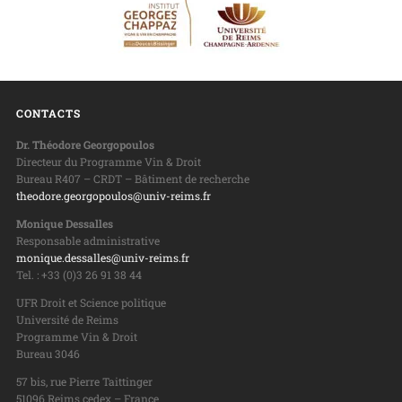
CONTACTS
Dr. Théodore Georgopoulos
Directeur du Programme Vin & Droit
Bureau R407 – CRDT – Bâtiment de recherche
theodore.georgopoulos@univ-reims.fr
Monique Dessalles
Responsable administrative
monique.dessalles@univ-reims.fr
Tel. : +33 (0)3 26 91 38 44
UFR Droit et Science politique
Université de Reims
Programme Vin & Droit
Bureau 3046
57 bis, rue Pierre Taittinger
51096 Reims cedex – France