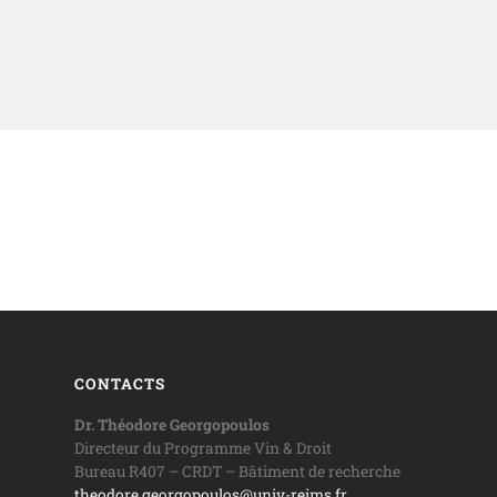
CONTACTS
Dr. Théodore Georgopoulos
Directeur du Programme Vin & Droit
Bureau R407 – CRDT – Bâtiment de recherche
theodore.georgopoulos@univ-reims.fr