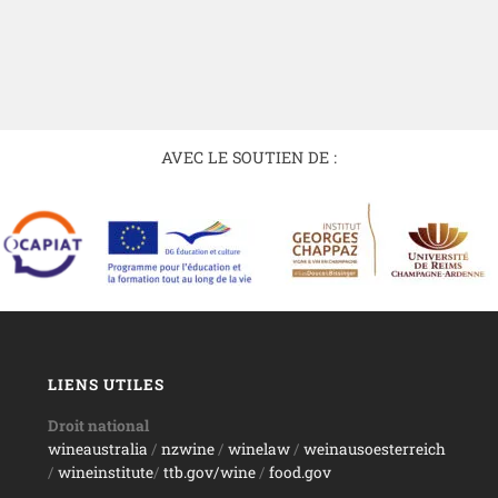
AVEC LE SOUTIEN DE :
LIENS UTILES
Droit national
wineaustralia
/
nzwine
/
winelaw
/
weinausoesterreich
/
wineinstitute
/
ttb.gov/wine
/
food.gov