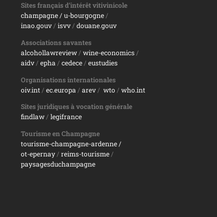
Sites français d’intérêt vitivinicole
champagne
/ u-bourgogne
/
inao.gouv
/
isvv
/
d
ouane.gouv
Associations savantes
alcohollawreview
/
wine-economics
/
aidv
/
epha
/
cedece
/
eustudies
Organisations internationales
oiv.int
/
ec.europa
/
arev
/
wto
/
who.int
Sites juridiques à vocation générale
findlaw
/
legifrance
Tourisme en Champagne
tourisme-champagne-ardenne /
ot-epernay
/
reims-tourisme
/
paysagesduchampagne