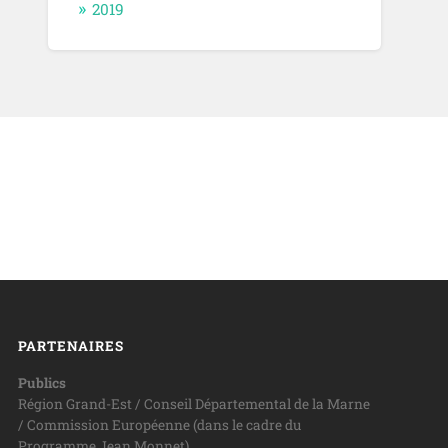
2019
PARTENAIRES
Publics
Région Grand-Est / Conseil Départemental de la Marne
/ Commission Européenne (dans le cadre du
Programme Jean Monnet)