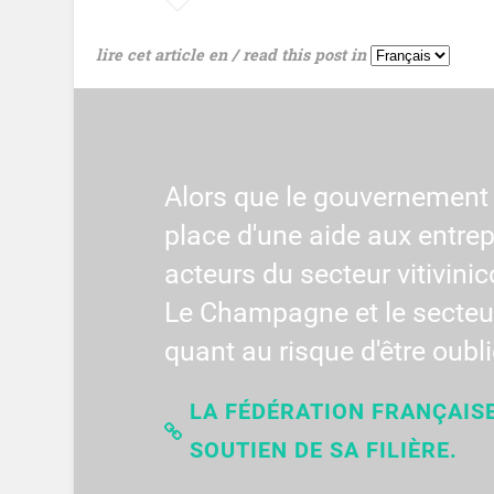
lire cet article en / read this post in
Alors que le gouvernement 
place d'une aide aux entrep
acteurs du secteur vitivinic
Le Champagne et le secteur
quant au risque d'être oubli
LA FÉDÉRATION FRANÇAIS
SOUTIEN DE SA FILIÈRE.