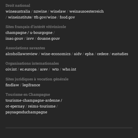
Droit national
wineaustralia
/
nzwine
/
winelaw
/
weinausoesterreich
/
wineinstitute
/
ttb.gov/wine
/
food.gov
Sites français d’intérêt vitivinicole
champagne
/ u-bourgogne
/
inao.gouv
/
isvv
/
d
ouane.gouv
Associations savantes
alcohollawreview
/
wine-economics
/
aidv
/
epha
/
cedece
/
eustudies
Organisations internationales
oiv.int
/
ec.europa
/
arev
/
wto
/
who.int
Sites juridiques à vocation générale
findlaw
/
legifrance
Tourisme en Champagne
tourisme-champagne-ardenne /
ot-epernay
/
reims-tourisme
/
paysagesduchampagne