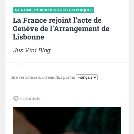
À LA UNE
,
INDICATIONS GÉOGRAPHIQUES
La France rejoint l’acte de
Genève de l’Arrangement de
Lisbonne
Jus Vini Blog
lire cet article en / read this post in
tdl
< 1
minute