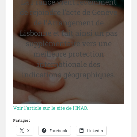
La France vient récemment
de rejoindre l’acte de Genève
de l’Arrangement de
Lisbonne et fait ainsi un pas
supplémentaire vers une
meilleure protection
internationale des
indications géographiques.
Voir l’article sur le site de l’INAO.
Partager :
X
Facebook
LinkedIn