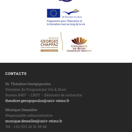
CONTACTS
Dr. Théodore Georgopoulos
Directeur du Programme Vin & Droit
Bureau R407 – CRDT – Bâtiment de recherche
theodore.georgopoulos@univ-reims.fr
Monique Dessalles
Responsable administrative
monique.dessalles@univ-reims.fr
Tel. : +33 (0)3 26 91 38 44