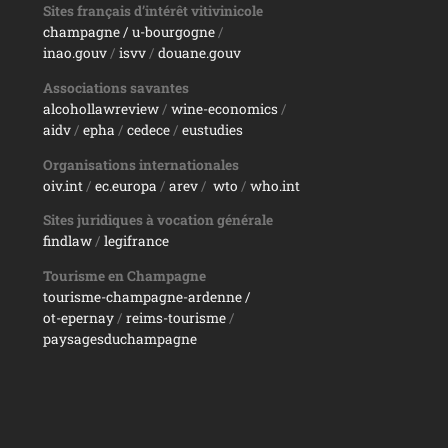
Sites français d’intérêt vitivinicole
champagne
/ u-bourgogne
/
inao.gouv
/
isvv
/
d
ouane.gouv
Associations savantes
alcohollawreview
/
wine-economics
/
aidv
/
epha
/
cedece
/
eustudies
Organisations internationales
oiv.int
/
ec.europa
/
arev
/
wto
/
who.int
Sites juridiques à vocation générale
findlaw
/
legifrance
Tourisme en Champagne
tourisme-champagne-ardenne /
ot-epernay
/
reims-tourisme
/
paysagesduchampagne