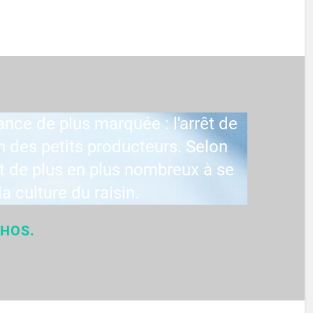
nce de plus marquée : l'arrêt de
on des petits producteurs. Selon
nt de plus en plus nombreux à se
a culture du raisin.
CHOS.