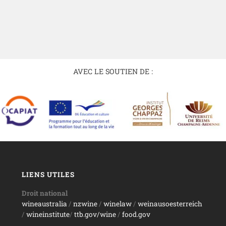
AVEC LE SOUTIEN DE :
LIENS UTILES
Droit national
wineaustralia
/
nzwine
/
winelaw
/
weinausoesterreich
/
wineinstitute
/
ttb.gov/wine
/
food.gov