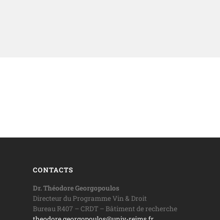
CONTACTS
Dr. Théodore Georgopoulos
Directeur du Programme Vin & Droit
Bureau R407 – CRDT – Bâtiment de recherche
theodore.georgopoulos@univ-reims.fr