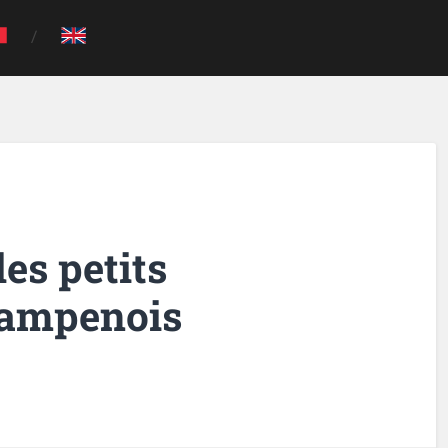
es petits
hampenois