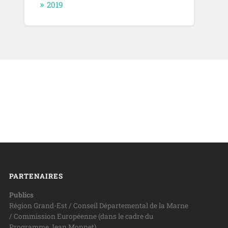
2019
PARTENAIRES
Publics
Région Grand-Est / Conseil Départemental de la Marne
/ Commission Européenne (dans le cadre du
Programme Jean Monnet)