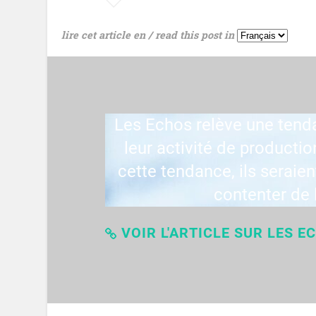
lire cet article en / read this post in
Les Echos relève une tenda
leur activité de producti
cette tendance, ils seraie
contenter de l
VOIR L'ARTICLE SUR LES E