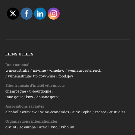
LIENS UTILES
Droit national
wineaustralia
/
nzwine
/
winelaw
/
weinausoesterreich
/
wineinstitute
/
ttb.gov/wine
/
food.gov
Sites français d’intérêt vitivinicole
champagne
/ u-bourgogne
/
inao.gouv
/
isvv
/
d
ouane.gouv
Associations savantes
alcohollawreview
/
wine-economics
/
aidv
/
epha
/
cedece
/
eustudies
Organisations internationales
oiv.int
/
ec.europa
/
arev
/
wto
/
who.int