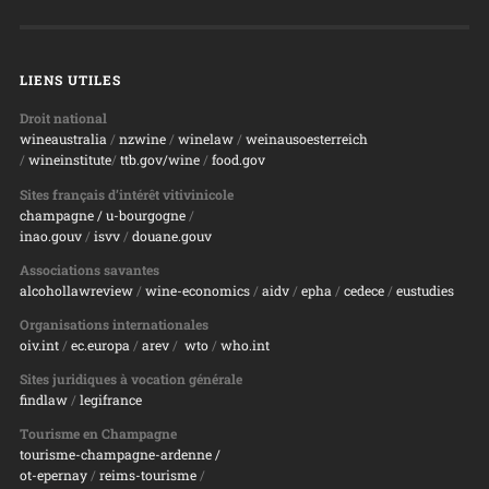
LIENS UTILES
Droit national
wineaustralia
/
nzwine
/
winelaw
/
weinausoesterreich
/
wineinstitute
/
ttb.gov/wine
/
food.gov
Sites français d’intérêt vitivinicole
champagne
/ u-bourgogne
/
inao.gouv
/
isvv
/
d
ouane.gouv
Associations savantes
alcohollawreview
/
wine-economics
/
aidv
/
epha
/
cedece
/
eustudies
Organisations internationales
oiv.int
/
ec.europa
/
arev
/
wto
/
who.int
Sites juridiques à vocation générale
findlaw
/
legifrance
Tourisme en Champagne
tourisme-champagne-ardenne /
ot-epernay
/
reims-tourisme
/