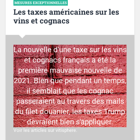
MESURES EXCEPTIONNELLES
Les taxes américaines sur les
vins et cognacs
La nouvelle d'une taxe sur les vins
et cognacs français a été la
première mauvaise nouvelle de
2021. Bien que pendant un temps,
il semblait que les cognac
passeraient au travers des mails
du filet douanier, les taxes Trump
devraient bien s'appliquer.
Voir les articles sur vitisphere.