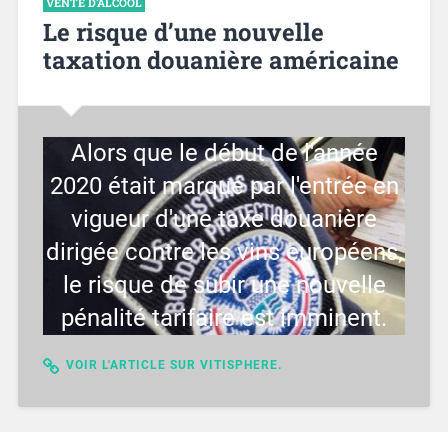
VENTE D'ALCOOL
Le risque d’une nouvelle
taxation douanière américaine
Alors que le début de l'année
2020 était marqué par l'entrée en
vigueur d'une taxe douanière
dirigée contre les vins européens,
le risque de subir une nouvelle
pénalité tarifaire est imminent.
VOIR L'ARTICLE SUR VITISPHERE.