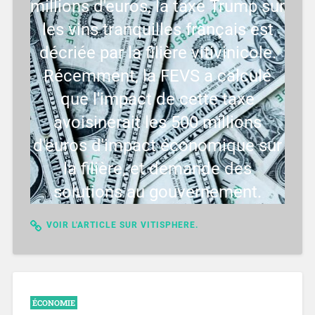
millions d'euros, la taxe Trump sur
les vins tranquilles français est
décriée par la filière vitivinicole.
Récemment, la FEVS a calculé
que l'impact de cette taxe
avoisinerait les 500 millions
d'euros d'impact économique sur
la filière, et demande des
solutions au gouvernement.
VOIR L'ARTICLE SUR VITISPHERE.
ÉCONOMIE