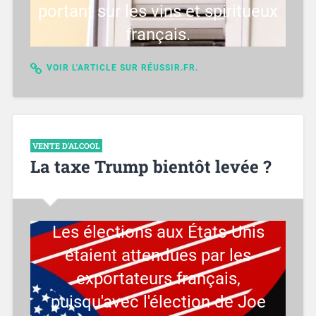
portant sur les vins et spiritueux
français.
VOIR L'ARTICLE SUR RÉUSSIR.FR.
VENTE D'ALCOOL
La taxe Trump bientôt levée ?
Les élections aux États-Unis
étaient attendues par les
exportateurs français,
puisqu'avec l'élection de Joe