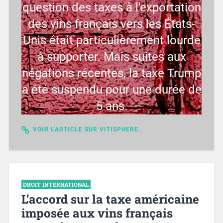
question des taxes à l'exportation
des vins français vers les États-
Unis était particulièrement lourde
à supporter. Mais suites aux
négations récentes, la taxe Trump
a été suspendu pour une durée de
5 ans.
VOIR L'ARTICLE SUR VITISPHERE.
DROIT INTERNATIONAL
L’accord sur la taxe américaine
imposée aux vins français