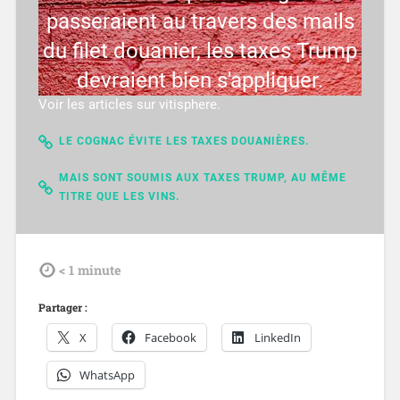
passeraient au travers des mails
du filet douanier, les taxes Trump
devraient bien s'appliquer.
Voir les articles sur vitisphere.
LE COGNAC ÉVITE LES TAXES DOUANIÈRES.
MAIS SONT SOUMIS AUX TAXES TRUMP, AU MÊME
TITRE QUE LES VINS.
tdl
< 1
minute
Partager :
X
Facebook
LinkedIn
WhatsApp