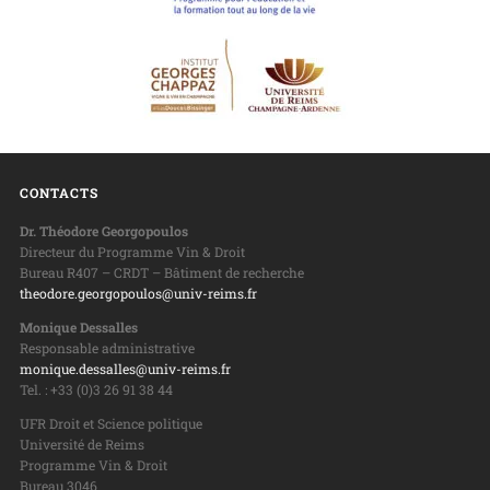
CONTACTS
Dr. Théodore Georgopoulos
Directeur du Programme Vin & Droit
Bureau R407 – CRDT – Bâtiment de recherche
theodore.georgopoulos@univ-reims.fr
Monique Dessalles
Responsable administrative
monique.dessalles@univ-reims.fr
Tel. : +33 (0)3 26 91 38 44
UFR Droit et Science politique
Université de Reims
Programme Vin & Droit
Bureau 3046