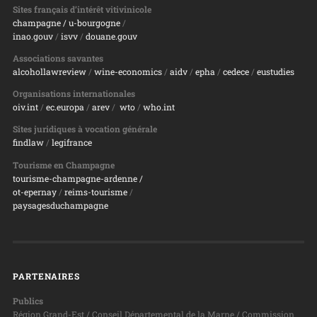
Sites français d’intérêt vitivinicole
champagne
/ u-bourgogne
/
inao.gouv
/
isvv
/
d
ouane.gouv
Associations savantes
alcohollawreview
/
wine-economics
/
aidv
/
epha
/
cedece
/
eustudies
Organisations internationales
oiv.int
/
ec.europa
/
arev
/
wto
/
who.int
Sites juridiques à vocation générale
findlaw
/
legifrance
Tourisme en Champagne
tourisme-champagne-ardenne /
ot-epernay
/
reims-tourisme
/
paysagesduchampagne
PARTENAIRES
Publics
Région Grand-Est / Conseil Départemental de la Marne / Commission