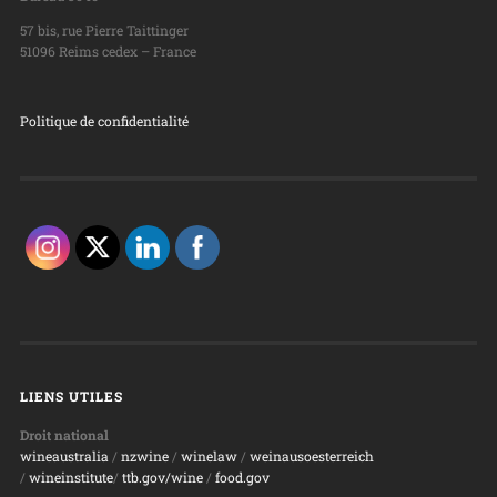
57 bis, rue Pierre Taittinger
51096 Reims cedex – France
Politique de confidentialité
LIENS UTILES
Droit national
wineaustralia
/
nzwine
/
winelaw
/
weinausoesterreich
/
wineinstitute
/
ttb.gov/wine
/
food.gov