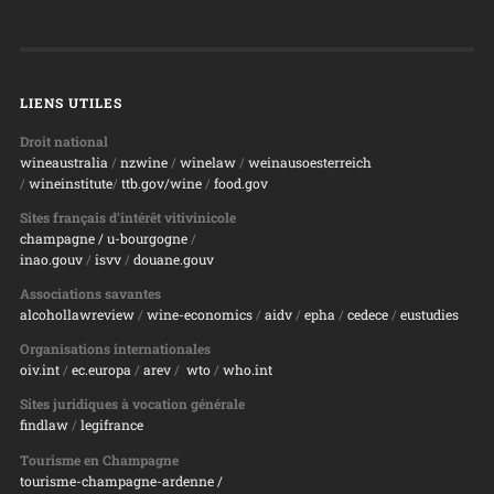
LIENS UTILES
Droit national
wineaustralia
/
nzwine
/
winelaw
/
weinausoesterreich
/
wineinstitute
/
ttb.gov/wine
/
food.gov
Sites français d’intérêt vitivinicole
champagne
/ u-bourgogne
/
inao.gouv
/
isvv
/
d
ouane.gouv
Associations savantes
alcohollawreview
/
wine-economics
/
aidv
/
epha
/
cedece
/
eustudies
Organisations internationales
oiv.int
/
ec.europa
/
arev
/
wto
/
who.int
Sites juridiques à vocation générale
findlaw
/
legifrance
Tourisme en Champagne
tourisme-champagne-ardenne /