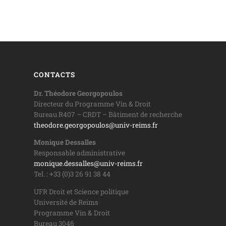
CONTACTS
Dr. Théodore Georgopoulos
Directeur du Programme Vin & Droit
Bureau R407 – CRDT – Bâtiment de recherche
theodore.georgopoulos@univ-reims.fr
Monique Dessalles
Responsable administrative
monique.dessalles@univ-reims.fr
Tel. : +33 (0)3 26 91 38 44
UFR Droit et Science politique
Université de Reims
Programme Vin & Droit
Bureau 3046