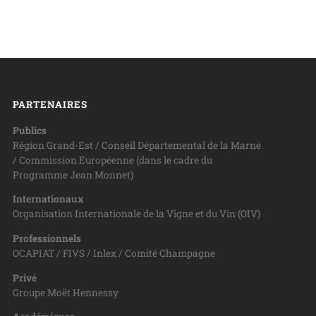
PARTENAIRES
Publics
Région Grand-Est / Conseil Départemental de la Marne
/ Commission Européenne (dans le cadre du
Programme Jean Monnet)
Internationaux
Organisation Internationale de la Vigne et du Vin (OIV)
Professionnels
OCAPIAT / FIVS / Inlex / Comité Champagne
Privé
Groupe Moët Hennessy