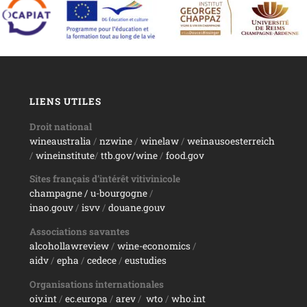
LIENS UTILES
Droit national
wineaustralia
/
nzwine
/
winelaw
/
weinausoesterreich
/
wineinstitute
/
ttb.gov/wine
/
food.gov
Sites français d’intérêt vitivinicole
champagne
/ u-bourgogne
/
inao.gouv
/
isvv
/
d
ouane.gouv
Associations savantes
alcohollawreview
/
wine-economics
/
aidv
/
epha
/
cedece
/
eustudies
Organisations internationales
oiv.int
/
ec.europa
/
arev
/
wto
/
who.int