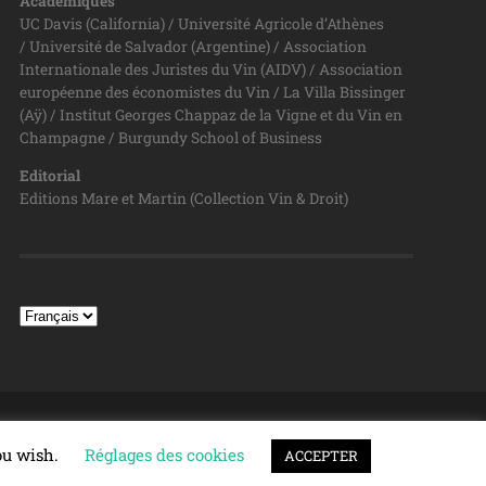
Académiques
UC Davis (California) / Université Agricole d’Athènes
/ Université de Salvador (Argentine) / Association
Internationale des Juristes du Vin (AIDV) / Association
européenne des économistes du Vin / La Villa Bissinger
(Aÿ) / Institut Georges Chappaz de la Vigne et du Vin en
Champagne / Burgundy School of Business
Editorial
Editions Mare et Martin (Collection Vin & Droit)
TOP ↑
you wish.
Réglages des cookies
ACCEPTER