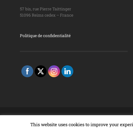
57 bis, rue Pierre Taittinger
51096 Reims cedex – France
Politique de confidentialité
© 2026
PROGRAMME VIN & DROIT
—
UNIVERSITÉ DE 
This website uses cookies to improve your experi