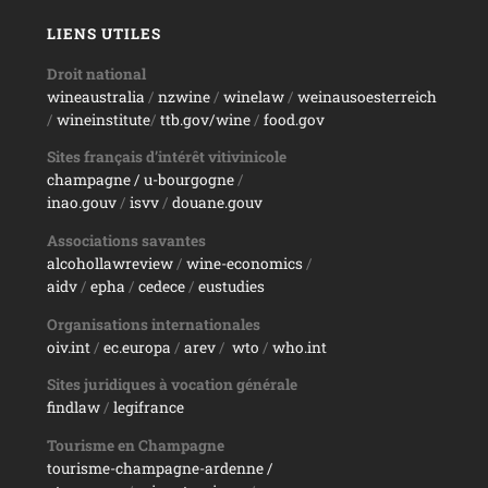
LIENS UTILES
Droit national
wineaustralia
/
nzwine
/
winelaw
/
weinausoesterreich
/
wineinstitute
/
ttb.gov/wine
/
food.gov
Sites français d’intérêt vitivinicole
champagne
/ u-bourgogne
/
inao.gouv
/
isvv
/
d
ouane.gouv
Associations savantes
alcohollawreview
/
wine-economics
/
aidv
/
epha
/
cedece
/
eustudies
Organisations internationales
oiv.int
/
ec.europa
/
arev
/
wto
/
who.int
Sites juridiques à vocation générale
findlaw
/
legifrance
Tourisme en Champagne
tourisme-champagne-ardenne /