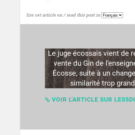
lire cet article en / read this post in
Le juge écossais vient de r
vente du Gin de l'enseign
Écosse, suite à un chang
similarité trop gran
VOIR L'ARTICLE SUR LES5D