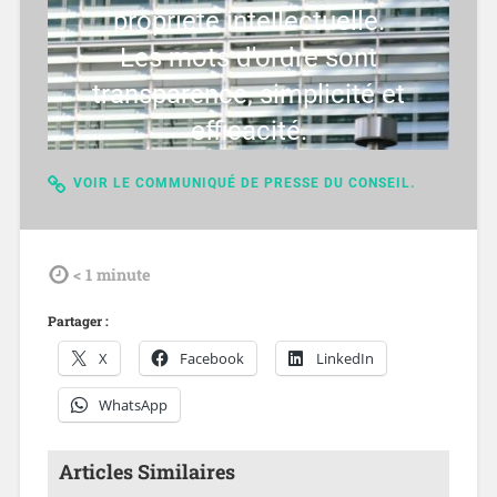
propriété intellectuelle.
Les mots d'ordre sont
transparence, simplicité et
efficacité.
VOIR LE COMMUNIQUÉ DE PRESSE DU CONSEIL.
tdl
< 1
minute
Partager :
X
Facebook
LinkedIn
WhatsApp
Articles Similaires