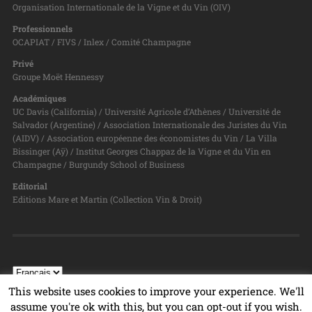
Organisation Internationale de la Vigne et du Vin (OIV)
Professionnels
OCAPIAT / FIVS / Inlex / Comité Champagne
Privé
Groupe Moët Hennessy
Académiques
UC Davis (California) / Université Agricole d’Athènes / Université de
Salvador (Argentine) / Association Internationale des Juristes du Vin
(AIDV) / Association européenne des économistes du Vin / La Villa
Bissinger (Aÿ) / Institut Georges Chappaz de la Vigne et du Vin en
Champagne / Burgundy School of Business
Editorial
Editions Mare et Martin (Collection Vin & Droit)
This website uses cookies to improve your experience. We'll
assume you're ok with this, but you can opt-out if you wish.