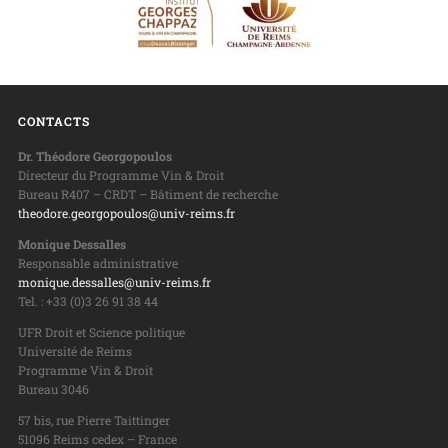
CONTACTS
Dr. Théodore Georgopoulos
Directeur du Programme Vin & Droit
Bureau R407 – CRDT – Bâtiment de recherche
theodore.georgopoulos@univ-reims.fr
Monique Dessalles
Responsable administrative
monique.dessalles@univ-reims.fr
Tel. : +33 (0)3 26 91 38 44
UFR Droit et Science politique
Université de Reims
Programme Vin & Droit
Bureau 3046
57 bis, rue Pierre Taittinger
51096 Reims cedex – France