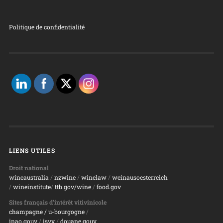
Politique de confidentialité
LIENS UTILES
Droit national
wineaustralia
/
nzwine
/
winelaw
/
weinausoesterreich
/
wineinstitute
/
ttb.gov/wine
/
food.gov
Sites français d’intérêt vitivinicole
champagne
/ u-bourgogne
/
inao.gouv
/
isvv
/
d
ouane.gouv