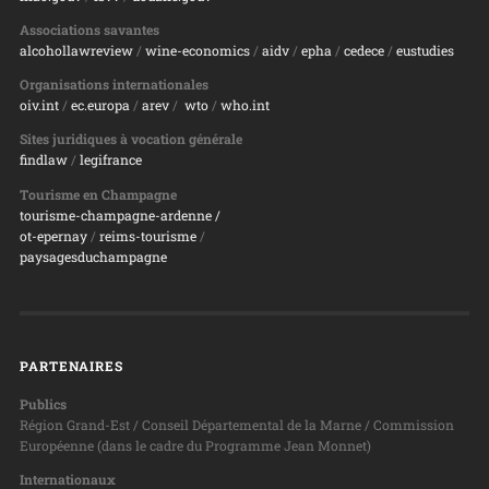
Associations savantes
alcohollawreview
/
wine-economics
/
aidv
/
epha
/
cedece
/
eustudies
Organisations internationales
oiv.int
/
ec.europa
/
arev
/
wto
/
who.int
Sites juridiques à vocation générale
findlaw
/
legifrance
Tourisme en Champagne
tourisme-champagne-ardenne /
ot-epernay
/
reims-tourisme
/
paysagesduchampagne
PARTENAIRES
Publics
Région Grand-Est / Conseil Départemental de la Marne / Commission
Européenne (dans le cadre du Programme Jean Monnet)
Internationaux