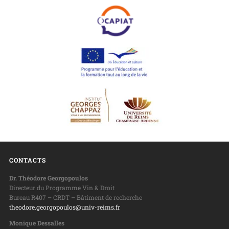
CONTACTS
Dr. Théodore Georgopoulos
Directeur du Programme Vin & Droit
Bureau R407 – CRDT – Bâtiment de recherche
theodore.georgopoulos@univ-reims.fr
Monique Dessalles