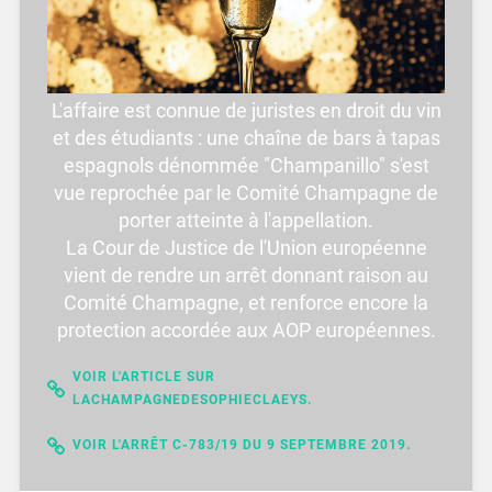
L'affaire est connue de juristes en droit du vin
et des étudiants : une chaîne de bars à tapas
espagnols dénommée "Champanillo" s'est
vue reprochée par le Comité Champagne de
porter atteinte à l'appellation.
La Cour de Justice de l'Union européenne
vient de rendre un arrêt donnant raison au
Comité Champagne, et renforce encore la
protection accordée aux AOP européennes.
VOIR L'ARTICLE SUR
LACHAMPAGNEDESOPHIECLAEYS.
VOIR L'ARRÊT C-783/19 DU 9 SEPTEMBRE 2019.