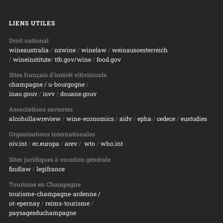
LIENS UTILES
Droit national
wineaustralia
/
nzwine
/
winelaw
/
weinausoesterreich
/
wineinstitute
/
ttb.gov/wine
/
food.gov
Sites français d’intérêt vitivinicole
champagne
/ u-bourgogne
/
inao.gouv
/
isvv
/
d
ouane.gouv
Associations savantes
alcohollawreview
/
wine-economics
/
aidv
/
epha
/
cedece
/
eustudies
Organisations internationales
oiv.int
/
ec.europa
/
arev
/
wto
/
who.int
Sites juridiques à vocation générale
findlaw
/
legifrance
Tourisme en Champagne
tourisme-champagne-ardenne /
ot-epernay
/
reims-tourisme
/
paysagesduchampagne