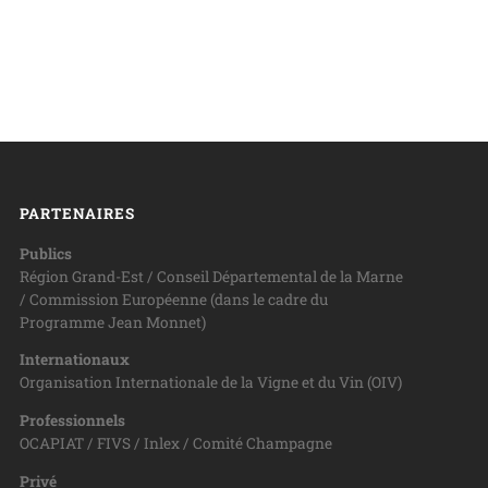
PARTENAIRES
Publics
Région Grand-Est / Conseil Départemental de la Marne
/ Commission Européenne (dans le cadre du
Programme Jean Monnet)
Internationaux
Organisation Internationale de la Vigne et du Vin (OIV)
Professionnels
OCAPIAT / FIVS / Inlex / Comité Champagne
Privé