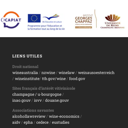
LIENS UTILES
Droit national
wineaustralia
/
nzwine
/
winelaw
/
weinausoesterreich
/
wineinstitute
/
ttb.gov/wine
/
food.gov
Sites français d’intérêt vitivinicole
champagne
/ u-bourgogne
/
inao.gouv
/
isvv
/
d
ouane.gouv
Associations savantes
alcohollawreview
/
wine-economics
/
aidv
/
epha
/
cedece
/
eustudies