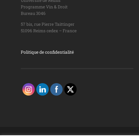
Université de Reims
Programme Vin & Droit
Bureau 3046
57 bis, rue Pierre Taittinger
51096 Reims cedex – France
Politique de confidentialité