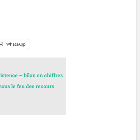
WhatsApp
istence – bilan en chiffres
sous le feu des recours