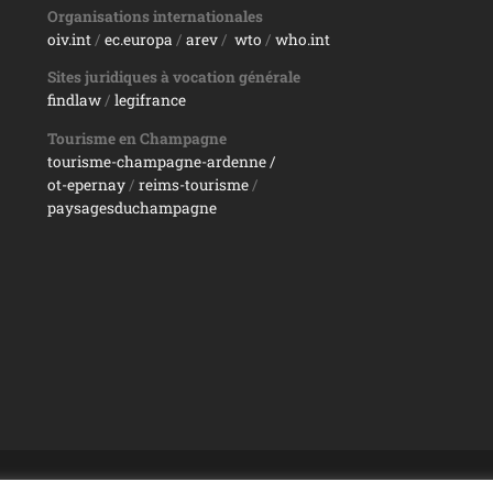
Organisations internationales
oiv.int
/
ec.europa
/
arev
/
wto
/
who.int
Sites juridiques à vocation générale
findlaw
/
legifrance
Tourisme en Champagne
tourisme-champagne-ardenne /
ot-epernay
/
reims-tourisme
/
paysagesduchampagne