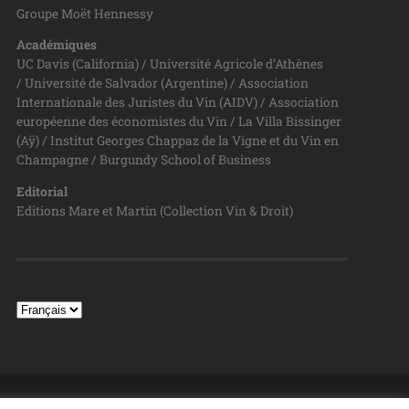
Groupe Moët Hennessy
Académiques
UC Davis (California) / Université Agricole d’Athènes
/ Université de Salvador (Argentine) / Association
Internationale des Juristes du Vin (AIDV) / Association
européenne des économistes du Vin / La Villa Bissinger
(Aÿ) / Institut Georges Chappaz de la Vigne et du Vin en
Champagne / Burgundy School of Business
Editorial
Editions Mare et Martin (Collection Vin & Droit)