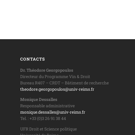
CONTACTS
Dr. Théodore Georgopoulos
Directeur du Programme Vin & Droit
Bureau R407 – CRDT – Bâtiment de recherche
theodore.georgopoulos@univ-reims.fr
Monique Dessalles
Responsable administrative
monique.dessalles@univ-reims.fr
Tel. : +33 (0)3 26 91 38 44
UFR Droit et Science politique