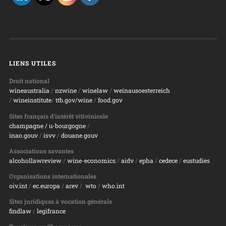
LIENS UTILES
Droit national
wineaustralia
/
nzwine
/
winelaw
/
weinausoesterreich
/
wineinstitute
/
ttb.gov/wine
/
food.gov
Sites français d’intérêt vitivinicole
champagne
/ u-bourgogne
/
inao.gouv
/
isvv
/
d
ouane.gouv
Associations savantes
alcohollawreview
/
wine-economics
/
aidv
/
epha
/
cedece
/
eustudies
Organisations internationales
oiv.int
/
ec.europa
/
arev
/
wto
/
who.int
Sites juridiques à vocation générale
findlaw
/
legifrance