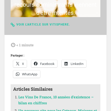
recours administratifs viennent
d'être intentés.
VOIR L'ARTICLE SUR VITISPHERE.
tdl
< 1
minute
Partager :
X
Facebook
LinkedIn
WhatsApp
Articles Similaires
Les Vins De France, 10 années d’existence –
bilan en chiffres
Un nouveau site pour les Coteaux, Maisons et