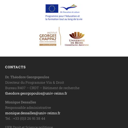
CONTACTS
Dr. Théodore Georgopoulos
Directeur du Programme Vin & Droit
Bureau R407 – CRDT – Bâtiment de recherche
theodore.georgopoulos@univ-reims.fr
Monique Dessalles
Responsable administrative
monique.dessalles@univ-reims.fr
Tel. : +33 (0)3 26 91 38 44
UFR Droit et Science politique