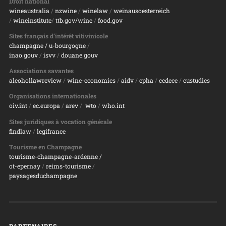
Droit national
wineaustralia
/
nzwine
/
winelaw
/
weinausoesterreich
/
wineinstitute
/
ttb.gov/wine
/
food.gov
Sites français d’intérêt vitivinicole
champagne
/ u-bourgogne
/
inao.gouv
/
isvv
/
d
ouane.gouv
Associations savantes
alcohollawreview
/
wine-economics
/
aidv
/
epha
/
cedece
/
eustudies
Organisations internationales
oiv.int
/
ec.europa
/
arev
/
wto
/
who.int
Sites juridiques à vocation générale
findlaw
/
legifrance
Tourisme en Champagne
tourisme-champagne-ardenne /
ot-epernay
/
reims-tourisme
/
paysagesduchampagne
PARTENAIRES