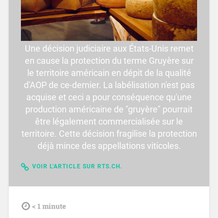
Une décision judiciaire aux États-Unis remet
en cause la protection du terme Gruyère sur
le territoire américain en dépit de la qualité
d'AOP de ce-dernier. La labélisation n'est pas
acquise et ceci a pour conséquence qu'une
production américaine de "gruyère" pourrait
être légalement commercialisée sur le
territoire. Cette décision fragilise la protection
déjà mince des appellations viticoles.
VOIR L'ARTICLE SUR RTS.CH.
tdl
< 1
minute