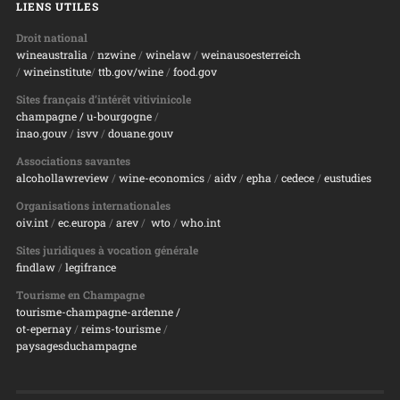
LIENS UTILES
Droit national
wineaustralia
/
nzwine
/
winelaw
/
weinausoesterreich
/
wineinstitute
/
ttb.gov/wine
/
food.gov
Sites français d’intérêt vitivinicole
champagne
/ u-bourgogne
/
inao.gouv
/
isvv
/
d
ouane.gouv
Associations savantes
alcohollawreview
/
wine-economics
/
aidv
/
epha
/
cedece
/
eustudies
Organisations internationales
oiv.int
/
ec.europa
/
arev
/
wto
/
who.int
Sites juridiques à vocation générale
findlaw
/
legifrance
Tourisme en Champagne
tourisme-champagne-ardenne /
ot-epernay
/
reims-tourisme
/
paysagesduchampagne