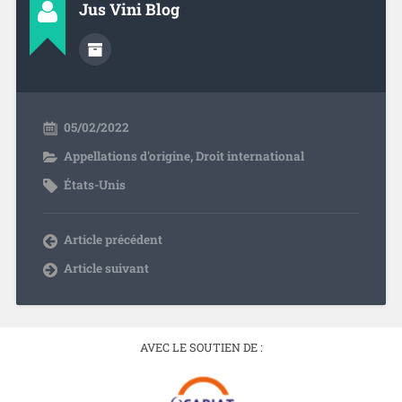
Jus Vini Blog
05/02/2022
Appellations d'origine
,
Droit international
États-Unis
Article précédent
Article suivant
AVEC LE SOUTIEN DE :