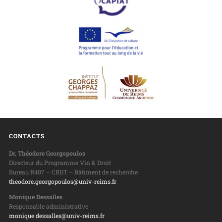
CONTACTS
Dr. Théodore Georgopoulos
Directeur du Programme Vin & Droit
Bureau R407 – CRDT – Bâtiment de recherche
theodore.georgopoulos@univ-reims.fr
Monique Dessalles
Responsable administrative
monique.dessalles@univ-reims.fr